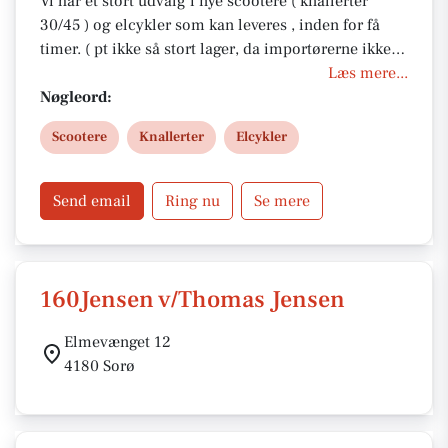
Vi har et stort udvalg i nye scootere ( knallerter
30/45 ) og elcykler som kan leveres , inden for få
timer. ( pt ikke så stort lager, da importørerne ikke
kan levere ) Ring og spørg. Så du kan komme ud og
Læs mere...
køre samme dag, du har besluttet dig for hvilken
Nøgleord:
scooter eller knallert du vil have. Så kom gerne
Scootere
Knallerter
Elcykler
forbi til en faglig og kompetent rådgivning om
hvilken scooter eller knallert som passer til dit
behov. Vi ser frem at servicere jer.
Send email
Ring nu
Se mere
160Jensen v/Thomas Jensen
Elmevænget 12
4180 Sorø