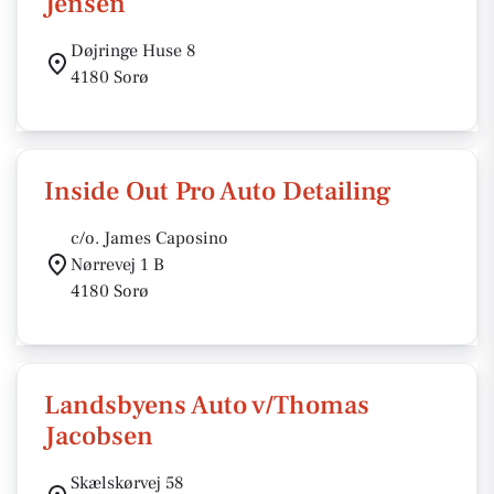
Jensen
Døjringe Huse 8
4180 Sorø
Inside Out Pro Auto Detailing
c/o. James Caposino
Nørrevej 1 B
4180 Sorø
Landsbyens Auto v/Thomas
Jacobsen
Skælskørvej 58