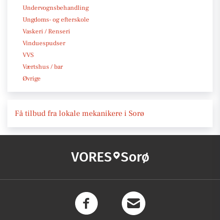
Undervognsbehandling
Ungdoms- og efterskole
Vaskeri / Renseri
Vinduespudser
VVS
Værtshus / bar
Øvrige
Få tilbud fra lokale mekanikere i Sorø
VORES
Sorø