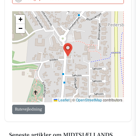
+
−
Leaflet
|
©
OpenStreetMap
contributors
Rutevejledning
Seneste artikler om MIDTSJÆLLANDS