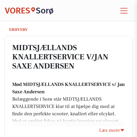
VORES
Sorø
MIDTSJÆLLANDS KNALLERTSERVICE V/JAN SAXE ANDERSEN
ERHVERV
MIDTSJÆLLANDS
KNALLERTSERVICE V/JAN
SAXE ANDERSEN
Mød MIDTSJÆLLANDS KNALLERTSERVICE v/ Jan
Saxe Andersen
Belæggende i Sorø står MIDTSJÆLLANDS
KNALLERTSERVICE klar til at hjælpe dig med at
finde den perfekte scooter, knallert eller elcykel.
Med et særligt fokus på hurtig levering og ekspert
rådgivning, sørger Jan Saxe Andersen og hans team
Læs mere
for, at du kan være kørende samme dag. De tilbyder