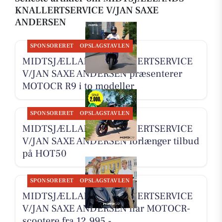
KNALLERTSERVICE V/JAN SAXE
ANDERSEN
SPONSORERET
OPSLAGSTAVLEN
MIDTSJÆLLANDS KNALLERTSERVICE
V/JAN SAXE ANDERSEN præsenterer
MOTOCR R9 i to modeller
SPONSORERET
OPSLAGSTAVLEN
MIDTSJÆLLANDS KNALLERTSERVICE
V/JAN SAXE ANDERSEN forlænger tilbud
på HOT50
SPONSORERET
OPSLAGSTAVLEN
MIDTSJÆLLANDS KNALLERTSERVICE
V/JAN SAXE ANDERSEN har MOTOCR-
scootere fra 12.995,-