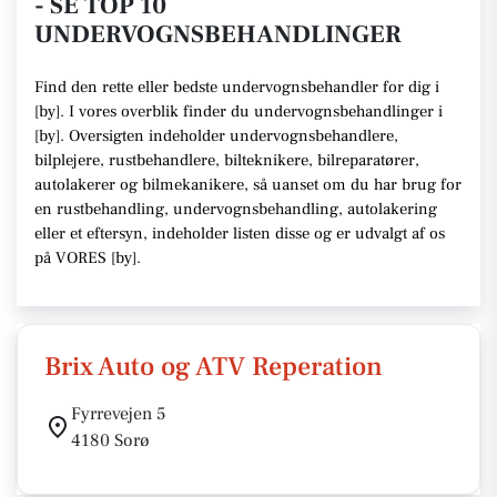
- SE TOP 10
UNDERVOGNSBEHANDLINGER
Find den rette
eller bedste undervognsbehandler
for dig i
[
by
]. I vores overblik finder du undervognsbehandlinger i
[
by
].
Oversigten indeholder undervognsbehandlere,
bilplejere, rustbehandlere, bilteknikere, bilreparatører,
autolakerer og bilmekanikere
, så uanset om du har brug for
en rustbehandling, undervognsbehandling, autolakering
eller et eftersyn,
indeholder listen disse
og er udvalgt af os
på VORES [
by
]
.
Brix Auto og ATV Reperation
Fyrrevejen 5
4180 Sorø