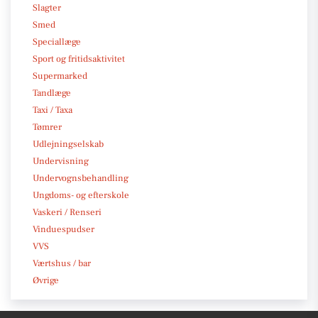
Slagter
Smed
Speciallæge
Sport og fritidsaktivitet
Supermarked
Tandlæge
Taxi / Taxa
Tømrer
Udlejningselskab
Undervisning
Undervognsbehandling
Ungdoms- og efterskole
Vaskeri / Renseri
Vinduespudser
VVS
Værtshus / bar
Øvrige