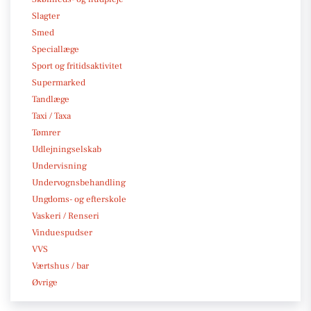
Slagter
Smed
Speciallæge
Sport og fritidsaktivitet
Supermarked
Tandlæge
Taxi / Taxa
Tømrer
Udlejningselskab
Undervisning
Undervognsbehandling
Ungdoms- og efterskole
Vaskeri / Renseri
Vinduespudser
VVS
Værtshus / bar
Øvrige