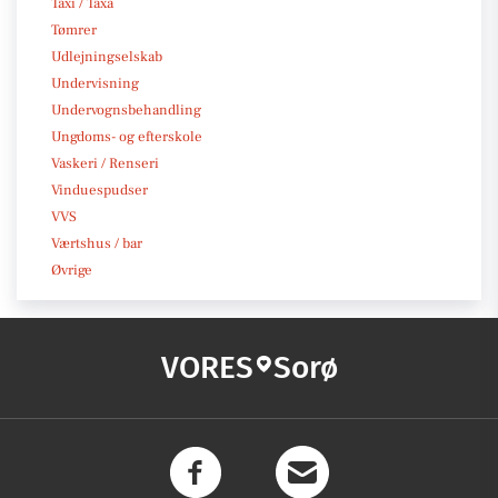
Taxi / Taxa
Tømrer
Udlejningselskab
Undervisning
Undervognsbehandling
Ungdoms- og efterskole
Vaskeri / Renseri
Vinduespudser
VVS
Værtshus / bar
Øvrige
VORES
Sorø