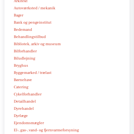
Arkitekt
Autoværksted / mekanik
Bager
Bank og pengeinstitut
Bedemand
Behandlingstilbud
Bibliotek, arkiv og museum
Bilforhandler
Biludlejning
Bryghus
Byggemarked / trælast
Børnehave
Catering
Cykelforhandler
Detailhandel
Dyrehandel
Dyrlæge
Ejendomsmægler
El-, gas-, vand- og fjernvarmeforsyning