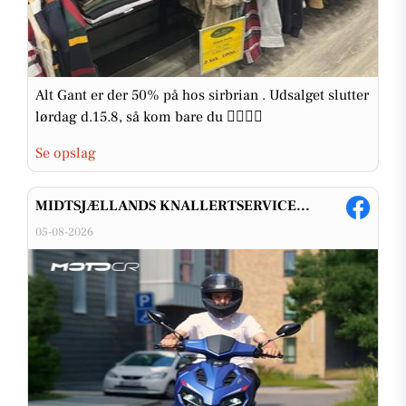
Alt Gant er der 50% på hos sirbrian . Udsalget slutter
lørdag d.15.8, så kom bare du 👍🏻👖👔
Se opslag
MIDTSJÆLLANDS KNALLERTSERVICE...
05-08-2026