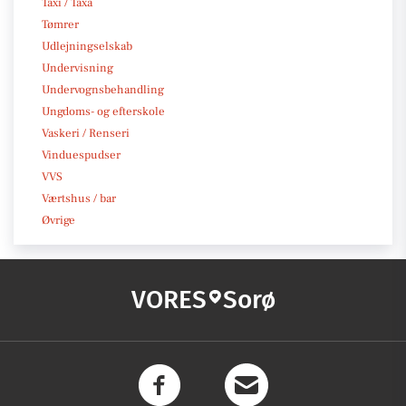
Taxi / Taxa
Tømrer
Udlejningselskab
Undervisning
Undervognsbehandling
Ungdoms- og efterskole
Vaskeri / Renseri
Vinduespudser
VVS
Værtshus / bar
Øvrige
VORES
Sorø