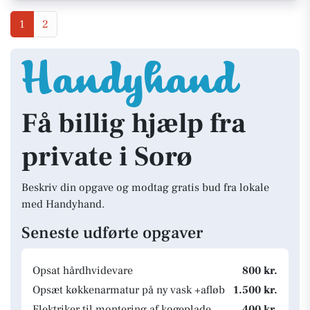
1
2
Få billig hjælp fra
private i Sorø
Beskriv din opgave og modtag gratis bud fra lokale
med Handyhand.
Seneste udførte opgaver
Opsat hårdhvidevare
800 kr.
Opsæt køkkenarmatur på ny vask +afløb
1.500 kr.
Elektriker til montering af kogeplade
400 kr.