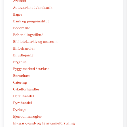
Arkitekt
Autoværksted / mekanik
Bager
Bank og pengeinstitut
Bedemand
Behandlingstilbud
Bibliotek, arkiv og museum
Bilforhandler
Biludlejning
Bryghus
Byggemarked / trælast
Børnehave
Catering
Cykelforhandler
Detailhandel
Dyrehandel
Dyrlæge
Ejendomsmægler
El-, gas-, vand- og fjernvarmeforsyning