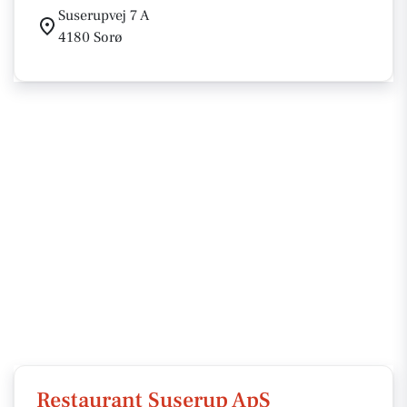
Suserupvej 7 A
4180 Sorø
Restaurant Suserup ApS