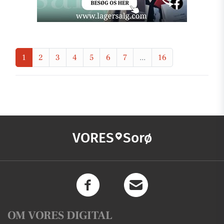
1
2
3
4
5
6
7
...
16
VORES
Sorø
OM VORES DIGITAL