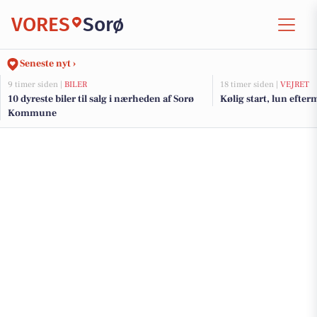
VORES
Sorø
Seneste nyt ›
9 timer siden |
BILER
18 timer siden |
VEJRET
10 dyreste biler til salg i nærheden af Sorø
Kølig start, lun efte
Kommune