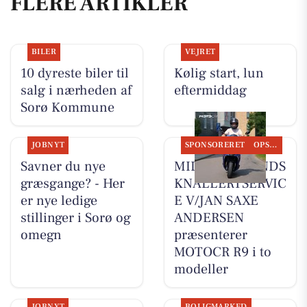
FLERE ARTIKLER
BILER
VEJRET
10 dyreste biler til
Kølig start, lun
salg i nærheden af
eftermiddag
Sorø Kommune
JOBNYT
SPONSORERET
OPSLAGSTAVLEN
Savner du nye
MIDTSJÆLLANDS
græsgange? - Her
KNALLERTSERVIC
er nye ledige
E V/JAN SAXE
stillinger i Sorø og
ANDERSEN
omegn
præsenterer
MOTOCR R9 i to
modeller
JOBNYT
BOLIGMARKED