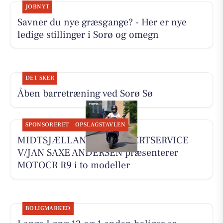
JOBNYT
Savner du nye græsgange? - Her er nye
ledige stillinger i Sorø og omegn
DET SKER
Åben barretræning ved Sorø Sø
SPONSORERET
OPSLAGSTAVLEN
MIDTSJÆLLANDS KNALLERTSERVICE
V/JAN SAXE ANDERSEN præsenterer
MOTOCR R9 i to modeller
BOLIGMARKED