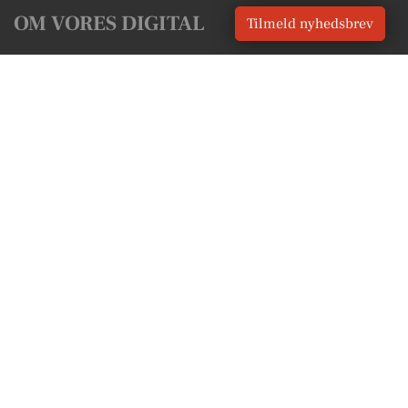
OM VORES DIGITAL
Tilmeld nyhedsbrev
Om os
For annoncører
Vilkår og Privatlivspolitik
Kontakt VORES Digital
Administrer samtykke
GENVEJE
Seneste nyt fra Sorø
Vores lokale erhverv
Kalenderen for Sorø
Fakta om Sorø
Erhvervsartikler