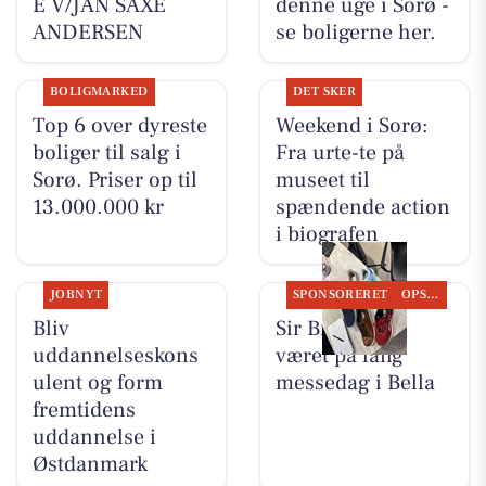
E V/JAN SAXE
denne uge i Sorø -
ANDERSEN
se boligerne her.
BOLIGMARKED
DET SKER
Top 6 over dyreste
Weekend i Sorø:
boliger til salg i
Fra urte-te på
Sorø. Priser op til
museet til
13.000.000 kr
spændende action
i biografen
JOBNYT
SPONSORERET
OPSLAGSTAVLEN
Bliv
Sir Brian har
uddannelseskons
været på lang
ulent og form
messedag i Bella
fremtidens
uddannelse i
Østdanmark