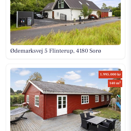
Ødemarksvej 5 Flinterup, 4180 Sorø
1.995.000 kr
2
140 m