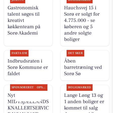
Gastronomisk
Hauchsvej 15 i
talent søges til
Sorø er solgt for
kreativt
4.775.000 - se
køkkenteam på
køberen og 5
Sorø Akademi
andre solgte
boliger
FAKTA OM
DET SKER
Indbrudsraten i
Åben
Sorø Kommune er
barretræning ved
faldet
Sorø Sø
SPONSORERET
OPSLAGSTAVLEN
BOLIGMARKED
Nyt fra
Lange Løng 13 og
MIDTSJÆLLANDS
1 anden boliger er
KNALLERTSERVIC
kommet til salg