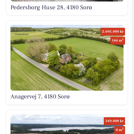
Pedersborg Huse 28, 4180 Sorø
2.695.000 kr
2
144 m
Anagervej 7, 4180 Sorø
349.000 kr
2
0 m