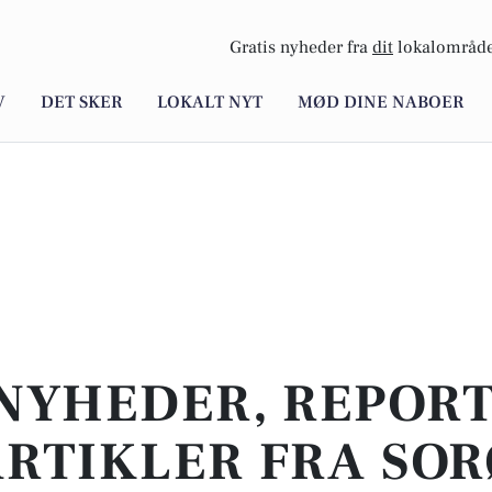
Gratis nyheder fra
dit
lokalområde
V
DET SKER
LOKALT NYT
MØD DINE NABOER
NYHEDER, REPOR
RTIKLER FRA SO