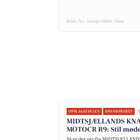
Kilde: Sct. Georgs Gildet i Sorø
OPSLAGSTAVLEN
SPONSORERET
MIDTSJÆLLANDS KNAL
MOTOCR R9: Stil mød
Så er der nyt fra MIDTSJÆLLA