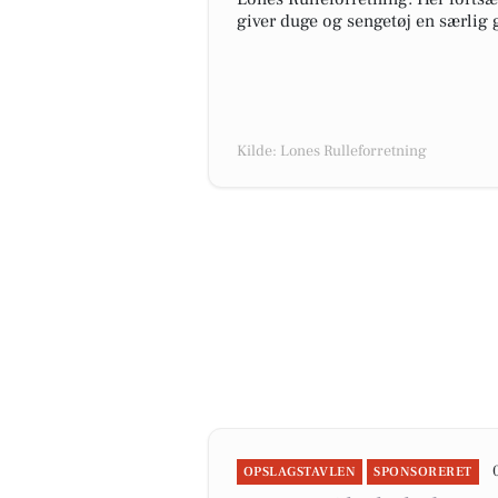
giver duge og sengetøj en særlig g
Kilde: Lones Rulleforretning
OPSLAGSTAVLEN
SPONSORERET