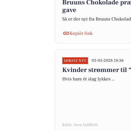
Bruuns Chokolade præ
gave
Så er der nyt fra Bruuns Chokola
Kopiér link
03-05-2026 18:36
LOKALT NYT
Kvinder strømmer til “
Hvis bare ét slag lykkes ..
Kilde: Sorø Golfklub