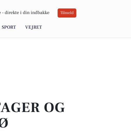
 -
direkte i din indbakke
Tilmeld
SPORT
VEJRET
TAGER OG
RØ