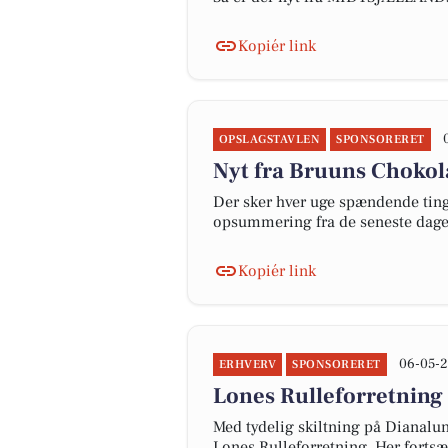
Kopiér link
OPSLAGSTAVLEN
SPONSORERET
Nyt fra Bruuns Choko
Der sker hver uge spændende ting 
opsummering fra de seneste dag
Kopiér link
06-05-2
ERHVERV
SPONSORERET
Lones Rulleforretning 
Med tydelig skiltning på Dianalund
Lones Rulleforretning. Her fortsæ