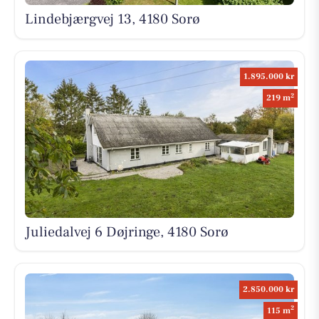
Lindebjærgvej 13, 4180 Sorø
1.895.000 kr
2
219 m
Juliedalvej 6 Døjringe, 4180 Sorø
2.850.000 kr
2
115 m