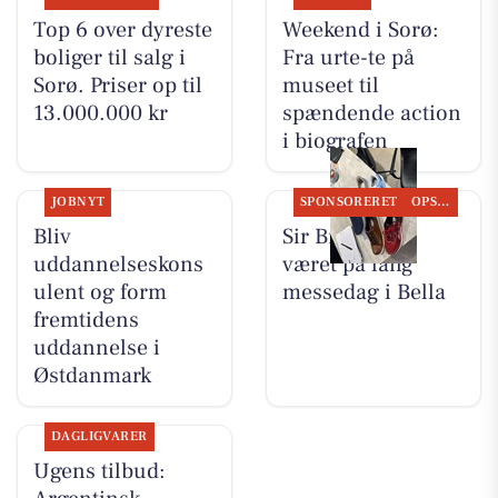
Top 6 over dyreste
Weekend i Sorø:
boliger til salg i
Fra urte-te på
Sorø. Priser op til
museet til
13.000.000 kr
spændende action
i biografen
JOBNYT
SPONSORERET
OPSLAGSTAVLEN
Bliv
Sir Brian har
uddannelseskons
været på lang
ulent og form
messedag i Bella
fremtidens
uddannelse i
Østdanmark
DAGLIGVARER
Ugens tilbud: