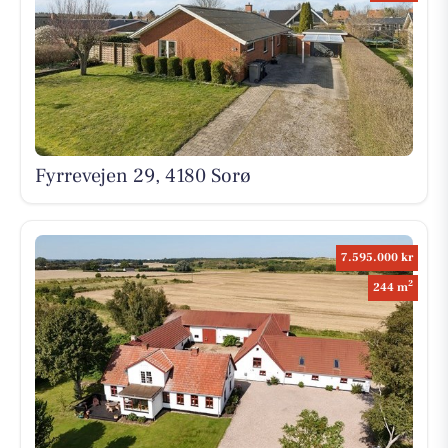
Fyrrevejen 29, 4180 Sorø
7.595.000 kr
2
244 m