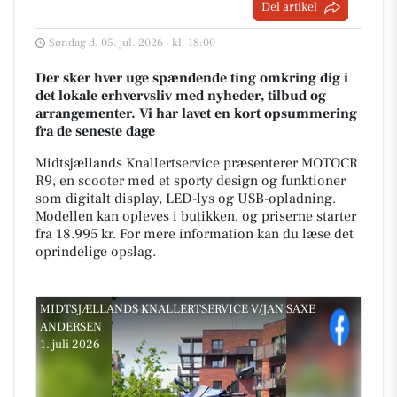
Del artikel
Søndag d. 05. jul. 2026 - kl. 18:00
Der sker hver uge spændende ting omkring dig i
det lokale erhvervsliv med nyheder, tilbud og
arrangementer. Vi har lavet en kort opsummering
fra de seneste dage
Midtsjællands Knallertservice præsenterer MOTOCR
R9, en scooter med et sporty design og funktioner
som digitalt display, LED-lys og USB-opladning.
Modellen kan opleves i butikken, og priserne starter
fra 18.995 kr. For mere information kan du læse det
oprindelige opslag.
MIDTSJÆLLANDS KNALLERTSERVICE V/JAN SAXE
ANDERSEN
1. juli 2026