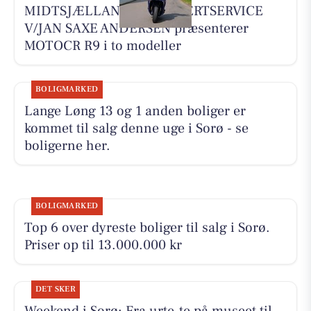
MIDTSJÆLLANDS KNALLERTSERVICE
V/JAN SAXE ANDERSEN præsenterer
MOTOCR R9 i to modeller
BOLIGMARKED
Lange Løng 13 og 1 anden boliger er
kommet til salg denne uge i Sorø - se
boligerne her.
BOLIGMARKED
Top 6 over dyreste boliger til salg i Sorø.
Priser op til 13.000.000 kr
DET SKER
Weekend i Sorø: Fra urte-te på museet til