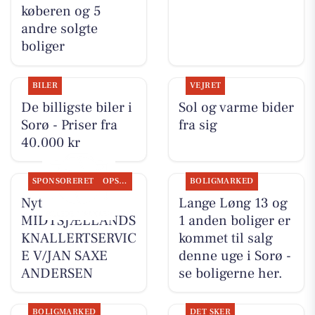
køberen og 5
andre solgte
boliger
BILER
VEJRET
De billigste biler i
Sol og varme bider
Sorø - Priser fra
fra sig
40.000 kr
SPONSORERET
OPSLAGSTAVLEN
BOLIGMARKED
Nyt fra
Lange Løng 13 og
MIDTSJÆLLANDS
1 anden boliger er
KNALLERTSERVIC
kommet til salg
E V/JAN SAXE
denne uge i Sorø -
ANDERSEN
se boligerne her.
BOLIGMARKED
DET SKER