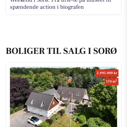
spændende action i biografen
BOLIGER TIL SALG I SORØ
5.895.000 kr
2
170 m