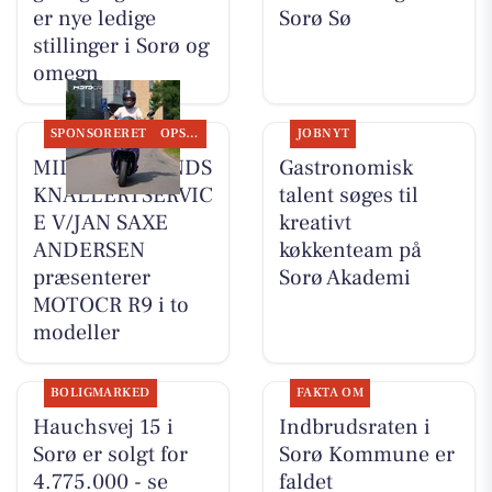
er nye ledige
Sorø Sø
stillinger i Sorø og
omegn
SPONSORERET
OPSLAGSTAVLEN
JOBNYT
MIDTSJÆLLANDS
Gastronomisk
KNALLERTSERVIC
talent søges til
E V/JAN SAXE
kreativt
ANDERSEN
køkkenteam på
præsenterer
Sorø Akademi
MOTOCR R9 i to
modeller
BOLIGMARKED
FAKTA OM
Hauchsvej 15 i
Indbrudsraten i
Sorø er solgt for
Sorø Kommune er
4.775.000 - se
faldet