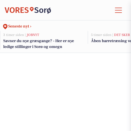
VORES
Sorø
Seneste nyt ›
3 timer siden |
JOBNYT
5 timer siden |
DET SKER
Savner du nye græsgange? - Her er nye
Åben barretræning ve
ledige stillinger i Sorø og omegn