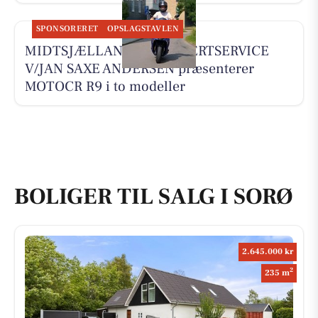
SPONSORERET
OPSLAGSTAVLEN
MIDTSJÆLLANDS KNALLERTSERVICE
V/JAN SAXE ANDERSEN præsenterer
MOTOCR R9 i to modeller
BOLIGER TIL SALG I SORØ
2.645.000 kr
2
235 m