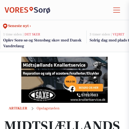
VORES
Sorø
Seneste nyt ›
1 time siden |
DET SKER
3 timer siden |
VEJRET
Oplev Sorø sø og Stensbøg skov med Dansk
Solrig dag med plads
Vandrelaug
MIDTSJÆLLANDS KNALLERTSERVICE V/JAN SAXE ANDERSEN har MOTO
ARTIKLER
Opslagstavlen
MIDTSJÆLLANDS