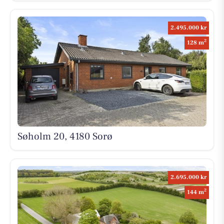
2.495.000 kr
2
128 m
Søholm 20, 4180 Sorø
2.695.000 kr
2
144 m