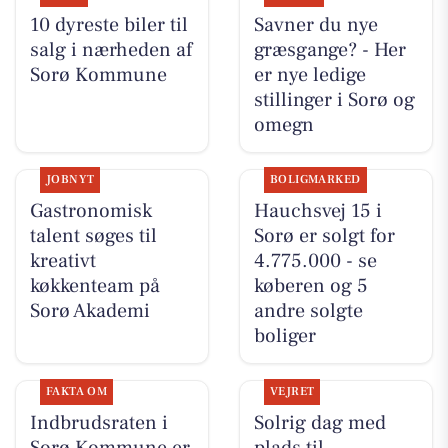
10 dyreste biler til
Savner du nye
salg i nærheden af
græsgange? - Her
Sorø Kommune
er nye ledige
stillinger i Sorø og
omegn
JOBNYT
BOLIGMARKED
Gastronomisk
Hauchsvej 15 i
talent søges til
Sorø er solgt for
kreativt
4.775.000 - se
køkkenteam på
køberen og 5
Sorø Akademi
andre solgte
boliger
FAKTA OM
VEJRET
Indbrudsraten i
Solrig dag med
Sorø Kommune er
plads til