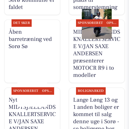
faldet
sommerstemning
DET SKER
SPONSORERET
OPSLAGSTAVLEN
Åben
MIDTSJÆLLANDS
barretræning ved
KNALLERTSERVIC
Sorø Sø
E V/JAN SAXE
ANDERSEN
præsenterer
MOTOCR R9 i to
modeller
SPONSORERET
OPSLAGSTAVLEN
BOLIGMARKED
Nyt fra
Lange Løng 13 og
MIDTSJÆLLANDS
1 anden boliger er
KNALLERTSERVIC
kommet til salg
E V/JAN SAXE
denne uge i Sorø -
ANDERSEN
se boligerne her.