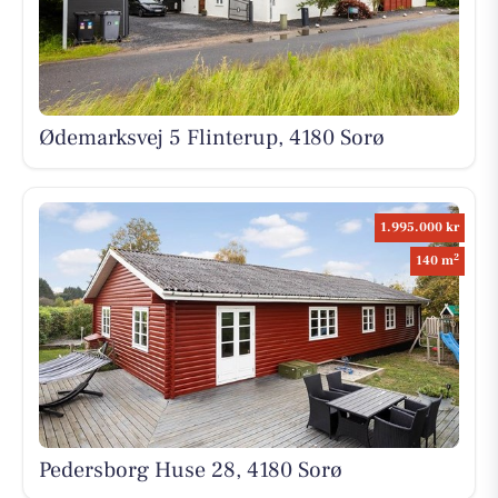
Ødemarksvej 5 Flinterup, 4180 Sorø
1.995.000 kr
2
140 m
Pedersborg Huse 28, 4180 Sorø