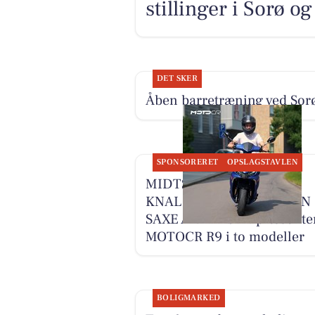
stillinger i Sorø 
DET SKER
Åben barretræning ved Sor
SPONSORERET
OPSLAGSTAVLEN
MIDTSJÆLLANDS
KNALLERTSERVICE V/JAN
SAXE ANDERSEN præsente
MOTOCR R9 i to modeller
BOLIGMARKED