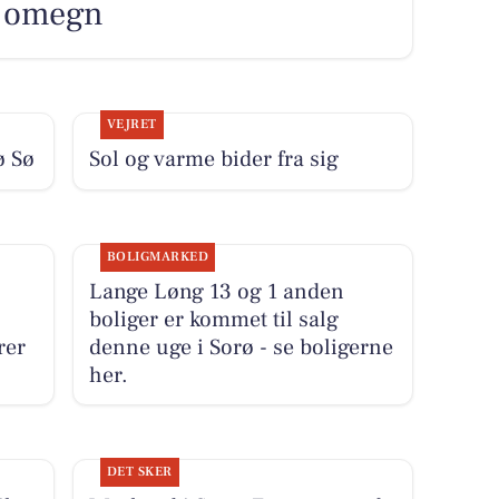
og omegn
VEJRET
ø Sø
Sol og varme bider fra sig
BOLIGMARKED
Lange Løng 13 og 1 anden
boliger er kommet til salg
rer
denne uge i Sorø - se boligerne
her.
DET SKER