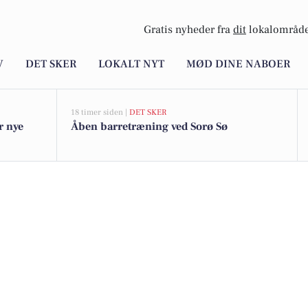
Gratis nyheder fra
dit
lokalområde
V
DET SKER
LOKALT NYT
MØD DINE NABOER
18 timer siden |
DET SKER
r nye
Åben barretræning ved Sorø Sø