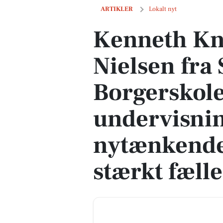
Kenneth Knudsen og Line Nielsen fra 
ARTIKLER
Lokalt nyt
Kenneth Kn
Nielsen fra
Borgerskole
undervisnin
nytænkende
stærkt fæll