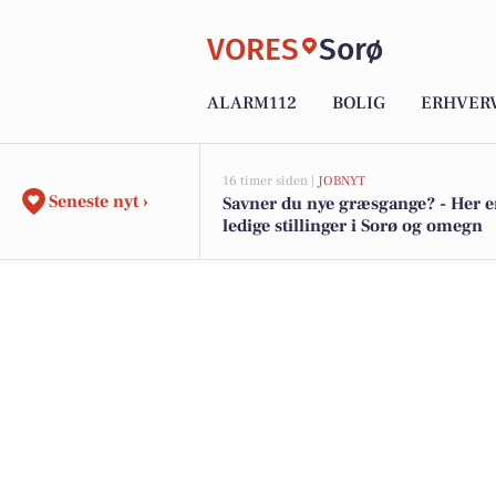
VORES
Sorø
ALARM112
BOLIG
ERHVER
16 timer siden |
JOBNYT
Seneste nyt ›
Savner du nye græsgange? - Her e
ledige stillinger i Sorø og omegn