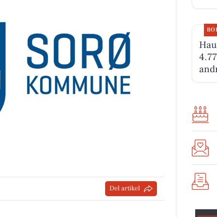
BO
Hauc
4.77
andr
Del artikel