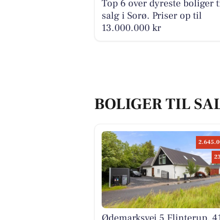
Top 6 over dyreste boliger t
salg i Sorø. Priser op til
13.000.000 kr
BOLIGER TIL SA
2.645.0
2
Ødemarksvej 5 Flinterup, 4