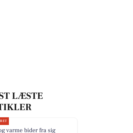
rkt fællesskab
ST LÆSTE
TIKLER
JRET
og varme bider fra sig