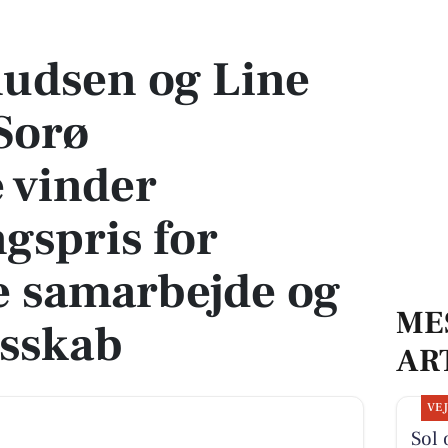
Sorø Borgerskole vinder undervisningspris for nytænkende samarbejde og stæ
udsen og Line
 Sorø
 vinder
gspris for
 samarbejde og
ME
esskab
AR
VE
Sol 