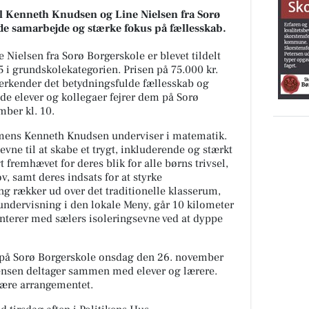
l Kenneth Knudsen og Line Nielsen fra Sorø
de samarbejde og stærke fokus på fællesskab.
ielsen fra Sorø Borgerskole er blevet tildelt
 i grundskolekategorien. Prisen på 75.000 kr.
anerkender det betydningsfulde fællesskab og
de elever og kollegaer fejrer dem på Sorø
ber kl. 10.
 mens Kenneth Knudsen underviser i matematik.
vne til at skabe et trygt, inkluderende og stærkt
t fremhævet for deres blik for alle børns trivsel,
, samt deres indsats for at styrke
 rækker ud over det traditionelle klasserum,
undervisning i den lokale Meny, går 10 kilometer
nterer med sælers isoleringsevne ved at dyppe
en på Sorø Borgerskole onsdag den 26. november
gensen deltager sammen med elever og lærere.
være arrangementet.