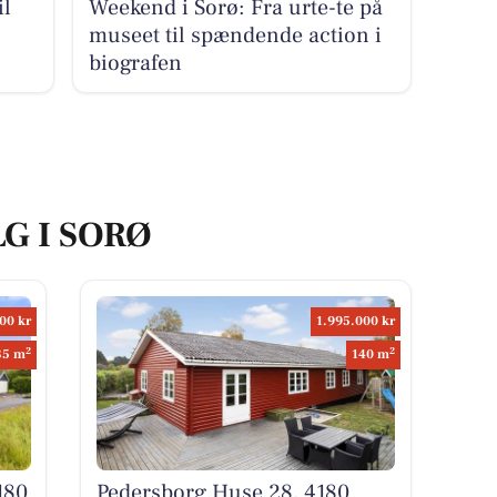
il
Weekend i Sorø: Fra urte-te på
museet til spændende action i
biografen
LG I SORØ
00 kr
1.995.000 kr
2
2
35 m
140 m
180
Pedersborg Huse 28, 4180