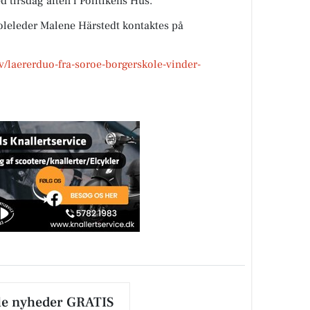
d tirsdag aften i Politikens Hus.
koleleder Malene Härstedt kontaktes på
v/laererduo-fra-soroe-borgerskole-vinder-
le nyheder GRATIS