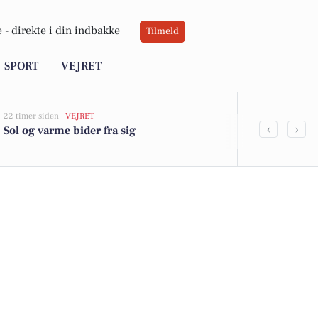
 -
direkte i din indbakke
Tilmeld
SPORT
VEJRET
22 timer siden |
VEJRET
05-08-2026 13:01
‹
›
Sol og varme bider fra sig
Lange Løng 1
kommet til s
boligerne he