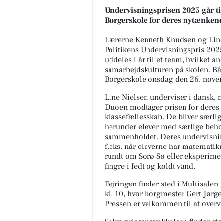
Undervisningsprisen 2025 går ti
Borgerskole for deres nytænken
Lærerne Kenneth Knudsen og Line N
Politikens Undervisningspris 2025
uddeles i år til et team, hvilket 
samarbejdskulturen på skolen. Bå
Borgerskole onsdag den 26. novem
Line Nielsen underviser i dansk,
Duoen modtager prisen for deres e
klassefællesskab. De bliver særlig
herunder elever med særlige behov
sammenholdet. Deres undervisning
f.eks. når eleverne har matematik
rundt om Sorø Sø eller eksperime
fingre i fedt og koldt vand.
Fejringen finder sted i Multisal
kl. 10, hvor borgmester Gert Jør
Pressen er velkommen til at over