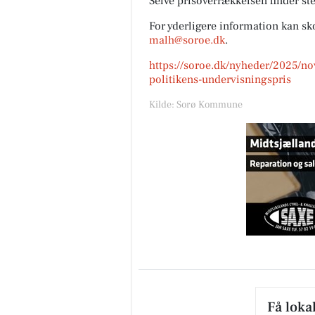
Selve prisoverrækkelsen finder ste
For yderligere information kan s
malh@soroe.dk
.
https://soroe.dk/nyheder/2025/no
politikens-undervisningspris
Kilde: Sorø Kommune
Få loka