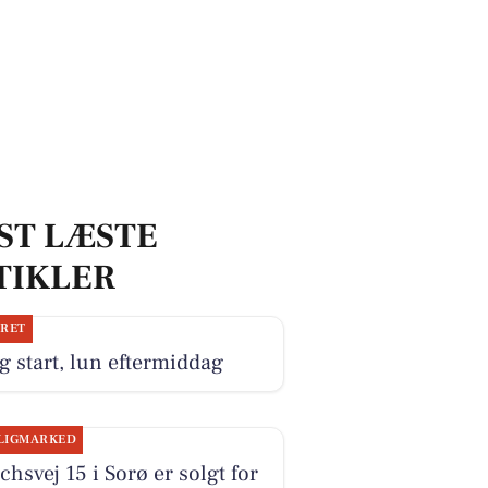
ST LÆSTE
TIKLER
JRET
g start, lun eftermiddag
LIGMARKED
hsvej 15 i Sorø er solgt for