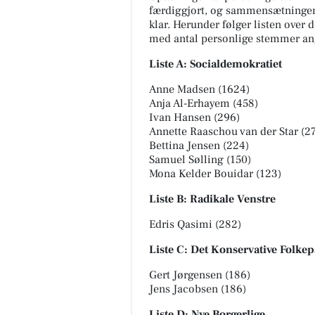
færdiggjort, og sammensætninge
klar. Herunder følger listen over 
med antal personlige stemmer ang
Liste A: Socialdemokratiet
Anne Madsen (1624)
Anja Al-Erhayem (458)
Ivan Hansen (296)
Annette Raaschou van der Star (2
Bettina Jensen (224)
Samuel Sølling (150)
Mona Kelder Bouidar (123)
Liste B: Radikale Venstre
Edris Qasimi (282)
Liste C: Det Konservative Folkep
Gert Jørgensen (186)
Jens Jacobsen (186)
Liste D: Nye Borgerlige