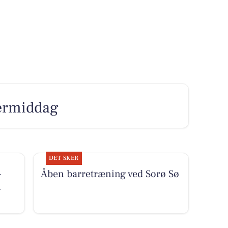
ftermiddag
DET SKER
-
Åben barretræning ved Sorø Sø
i