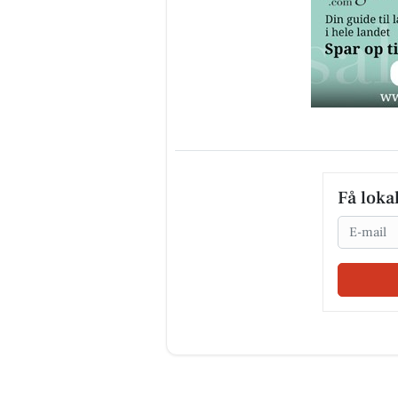
Få loka
Email