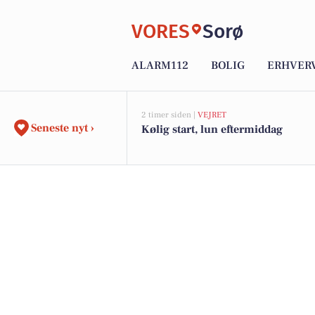
VORES
Sorø
ALARM112
BOLIG
ERHVER
2 timer siden |
VEJRET
Seneste nyt ›
Kølig start, lun eftermiddag