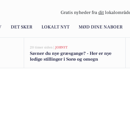
Gratis nyheder fra
dit
lokalområde
V
DET SKER
LOKALT NYT
MØD DINE NABOER
20 timer siden |
JOBNYT
Savner du nye græsgange? - Her er nye
ledige stillinger i Sorø og omegn