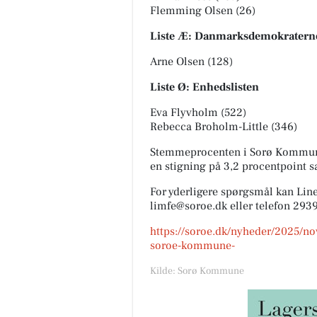
Flemming Olsen (26)
Liste Æ: Danmarksdemokratern
Arne Olsen (128)
Liste Ø: Enhedslisten
Eva Flyvholm (522)
Rebecca Broholm-Little (346)
Stemmeprocenten i Sorø Kommune 
en stigning på 3,2 procentpoint
For yderligere spørgsmål kan Lin
limfe@soroe.dk eller telefon 293
https://soroe.dk/nyheder/2025/
soroe-kommune-
Kilde: Sorø Kommune