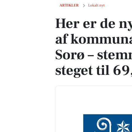
Her er de nye medlemmer af kommunalb
ARTIKLER
Lokalt nyt
Her er de 
af kommunal
Sorø – ste
steget til 69