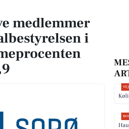
estyrelsen i Sorø – stemmeprocenten steget til 69,9
nye medlemmer
bestyrelsen i
mmeprocenten
ME
,9
AR
VE
Køli
BO
Hauc