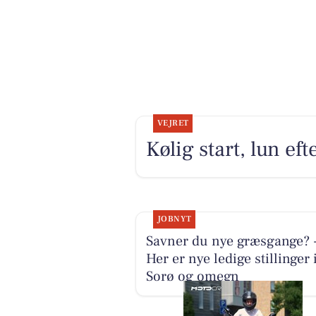
VEJRET
Kølig start, lun e
JOBNYT
Savner du nye græsgange? 
Her er nye ledige stillinger 
Sorø og omegn