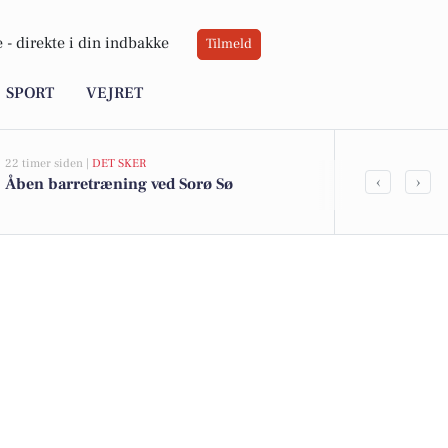
 -
direkte i din indbakke
Tilmeld
SPORT
VEJRET
22 timer siden |
DET SKER
05-08-2026 13:01
‹
›
Åben barretræning ved Sorø Sø
Lange Løng 1
kommet til s
boligerne he