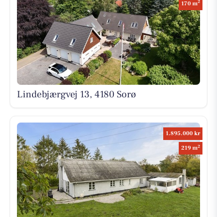
2
170 m
Lindebjærgvej 13, 4180 Sorø
1.895.000 kr
2
219 m