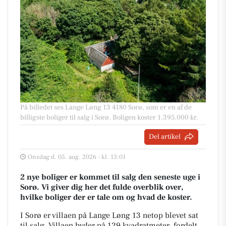
På billedet ses Lange Løng 13 4180 Sorø, som er en af de
billigste boliger til salg i Sorø. Boligen koster 1.395.000 kr.
Del artikel
Onsdag d. 05. aug. 2026 - kl. 13:01
2 nye boliger er kommet til salg den seneste uge i
Sorø. Vi giver dig her det fulde overblik over,
hvilke boliger der er tale om og hvad de koster.
I Sorø er villaen på Lange Løng 13 netop blevet sat
til salg. Villaen byder på 129 kvadratmeter, fordelt