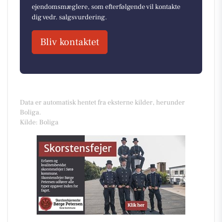
ejendomsmæglere, som efterfølgende vil kontakte
dig vedr. salgsvurdering.
Bliv kontaktet
Data er automatisk hentet fra eksterne kilder, herunder
Boliga.
Kilde: Boliga