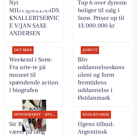
Nyt fra
Top 6 over dyreste
MIDTSJÆLLANDS
boliger til salg i
KNALLERTSERVIC
Sorø. Priser op til
E V/JAN SAXE
13.000.000 kr
ANDERSEN
DET SKER
JOBNYT
Weekend i Sorø:
Bliv
Fra urte-te på
uddannelseskons
museet til
ulent og form
spændende action
fremtidens
i biografen
uddannelse i
Østdanmark
SPONSORERET
OPSLAGSTAVLEN
DAGLIGVARER
Sir Brian har
Ugens tilbud:
været på lang
Argentinsk