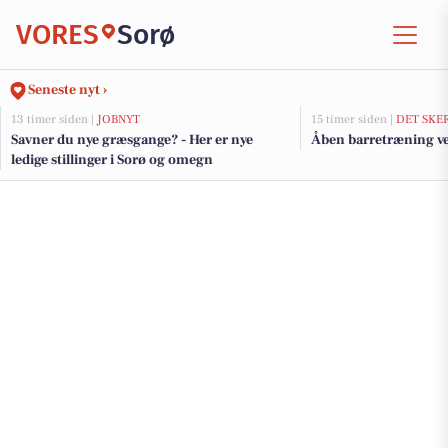
VORES
Sorø
Seneste nyt ›
13 timer siden |
JOBNYT
15 timer siden |
DET SKE
Savner du nye græsgange? - Her er nye
Åben barretræning ve
ledige stillinger i Sorø og omegn