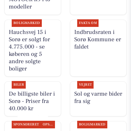
modeller
BOLIGMARKED
FAKTA OM
Hauchsvej 15 i
Indbrudsraten i
Sorø er solgt for
Sorø Kommune er
4.775.000 - se
faldet
køberen og 5
andre solgte
boliger
BILER
VEJRET
De billigste biler i
Sol og varme bider
Sorø - Priser fra
fra sig
40.000 kr
SPONSORERET
OPSLAGSTAVLEN
BOLIGMARKED