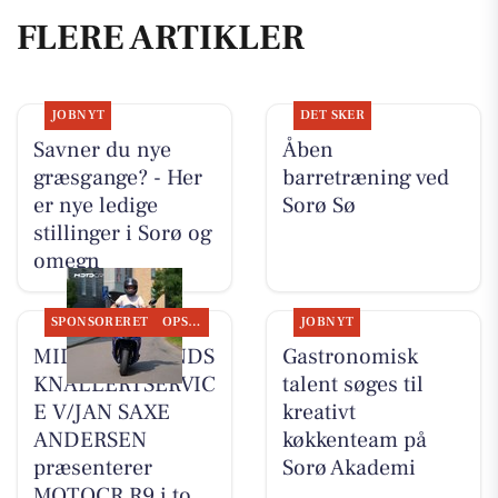
FLERE ARTIKLER
JOBNYT
DET SKER
Savner du nye
Åben
græsgange? - Her
barretræning ved
er nye ledige
Sorø Sø
stillinger i Sorø og
omegn
SPONSORERET
OPSLAGSTAVLEN
JOBNYT
MIDTSJÆLLANDS
Gastronomisk
KNALLERTSERVIC
talent søges til
E V/JAN SAXE
kreativt
ANDERSEN
køkkenteam på
præsenterer
Sorø Akademi
MOTOCR R9 i to