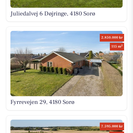
Juliedalvej 6 Døjringe, 4180 Sorø
2.850.000 kr
2
115 m
Fyrrevejen 29, 4180 Sorø
7.595.000 kr