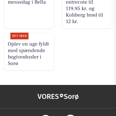
messedag i Bella
entrecote til
119,95 kr. og
Kohberg brød til
12 kr.
DET SKER
Oplev en uge fyldt
med spændende
begivenheder i
Sorø
VORES
Sorø