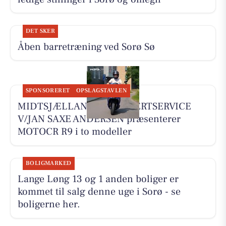
DET SKER
Åben barretræning ved Sorø Sø
SPONSORERET
OPSLAGSTAVLEN
MIDTSJÆLLANDS KNALLERTSERVICE
V/JAN SAXE ANDERSEN præsenterer
MOTOCR R9 i to modeller
BOLIGMARKED
Lange Løng 13 og 1 anden boliger er
kommet til salg denne uge i Sorø - se
boligerne her.