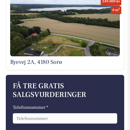
349.000 kr
2
0 m
Ryevej 2A, 4180 Sorø
FÅ TRE GRATIS
SALGSVURDERINGER
Telefonnummer *