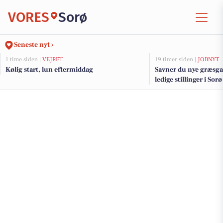
VORES
Sorø
Seneste nyt ›
1 time siden |
VEJRET
19 timer siden |
JOBNYT
Kølig start, lun eftermiddag
Savner du nye græsga
ledige stillinger i So