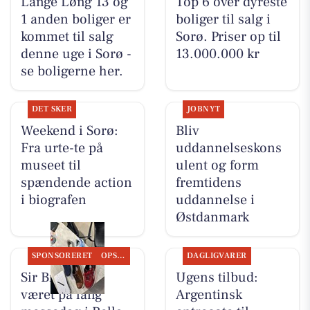
Lange Løng 13 og
Top 6 over dyreste
1 anden boliger er
boliger til salg i
kommet til salg
Sorø. Priser op til
denne uge i Sorø -
13.000.000 kr
se boligerne her.
DET SKER
JOBNYT
Weekend i Sorø:
Bliv
Fra urte-te på
uddannelseskons
museet til
ulent og form
spændende action
fremtidens
i biografen
uddannelse i
Østdanmark
SPONSORERET
OPSLAGSTAVLEN
DAGLIGVARER
Sir Brian har
Ugens tilbud:
været på lang
Argentinsk