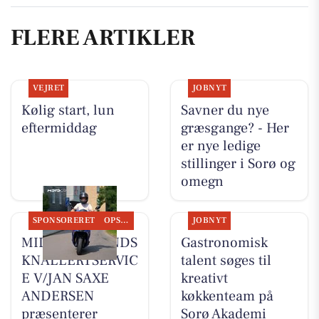
FLERE ARTIKLER
VEJRET
JOBNYT
Kølig start, lun
Savner du nye
eftermiddag
græsgange? - Her
er nye ledige
stillinger i Sorø og
omegn
SPONSORERET
OPSLAGSTAVLEN
JOBNYT
MIDTSJÆLLANDS
Gastronomisk
KNALLERTSERVIC
talent søges til
E V/JAN SAXE
kreativt
ANDERSEN
køkkenteam på
præsenterer
Sorø Akademi