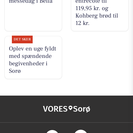
messedag i Bella
entrecote til
119,95 kr. og
Kohberg brød til
12 kr.
DET SKER
Oplev en uge fyldt
med spændende
begivenheder i
Sorø
VORES
Sorø