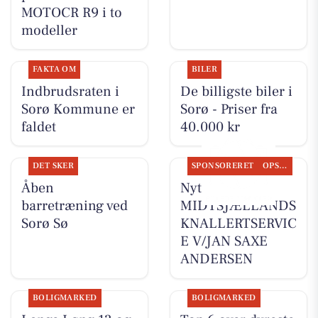
MOTOCR R9 i to
modeller
FAKTA OM
BILER
Indbrudsraten i
De billigste biler i
Sorø Kommune er
Sorø - Priser fra
faldet
40.000 kr
DET SKER
SPONSORERET
OPSLAGSTAVLEN
Åben
Nyt fra
barretræning ved
MIDTSJÆLLANDS
Sorø Sø
KNALLERTSERVIC
E V/JAN SAXE
ANDERSEN
BOLIGMARKED
BOLIGMARKED