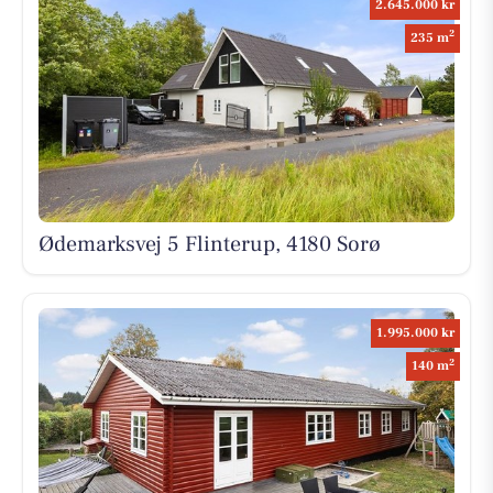
2.645.000 kr
2
235 m
Ødemarksvej 5 Flinterup, 4180 Sorø
1.995.000 kr
2
140 m