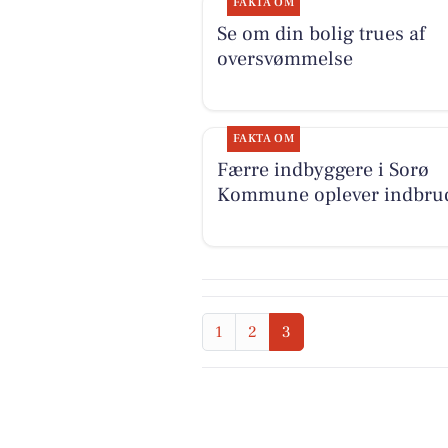
FAKTA OM
Se om din bolig trues af
oversvømmelse
FAKTA OM
Færre indbyggere i Sorø
Kommune oplever indbru
1
2
3