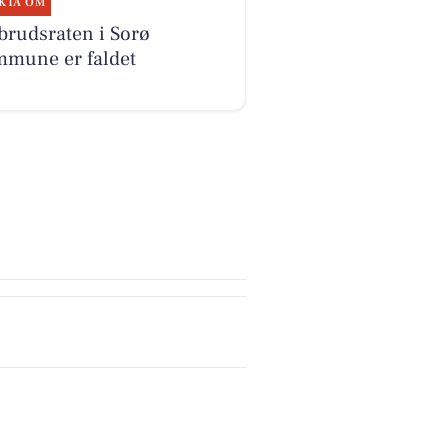
KTA OM
brudsraten i Sorø
mune er faldet