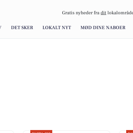
Gratis nyheder fra
dit
lokalområde
V
DET SKER
LOKALT NYT
MØD DINE NABOER