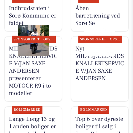
Indbrudsraten i
Åben
Sorø Kommune er
barretræning ved
faldet
Sorø Sø
SPONSORERET
OPSLAGSTAVLEN
SPONSORERET
OPSLAGSTAVLEN
MIDTSJÆLLANDS
Nyt fra
KNALLERTSERVIC
MIDTSJÆLLANDS
E V/JAN SAXE
KNALLERTSERVIC
ANDERSEN
E V/JAN SAXE
præsenterer
ANDERSEN
MOTOCR R9 i to
modeller
BOLIGMARKED
BOLIGMARKED
Lange Løng 13 og
Top 6 over dyreste
1 anden boliger er
boliger til salg i