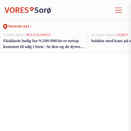
VORES
Sorø
Seneste nyt ›
5 timer siden |
BOLIGMARKED
13 timer siden |
VEJRET
Eksklusiv bolig for 9.500.000 kr er netop
Solskin med kant på ve
kommet til salg i Sorø - Se den og de dyreste
boliger her