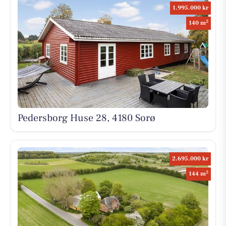
1.995.000 kr
2
140 m
Pedersborg Huse 28, 4180 Sorø
2.695.000 kr
2
144 m