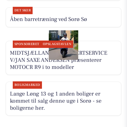
DET SKER
Åben barretræning ved Sorø Sø
SPONSORERET
OPSLAGSTAVLEN
MIDTSJÆLLANDS KNALLERTSERVICE
V/JAN SAXE ANDERSEN præsenterer
MOTOCR R9 i to modeller
BOLIGMARKED
Lange Løng 13 og 1 anden boliger er
kommet til salg denne uge i Sorø - se
boligerne her.