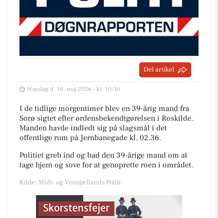
Del artikel
Mandag d. 18. maj 2026 - kl. 10:30
I de tidlige morgentimer blev en 39-årig mand fra
Sorø sigtet efter ordensbekendtgørelsen i Roskilde.
Manden havde indledt sig på slagsmål i det
offentlige rum på Jernbanegade kl. 02.36.
Politiet greb ind og bad den 39-årige mand om at
tage hjem og sove for at genoprette roen i området.
Kilde: Midt- og Vestsjællands Politi