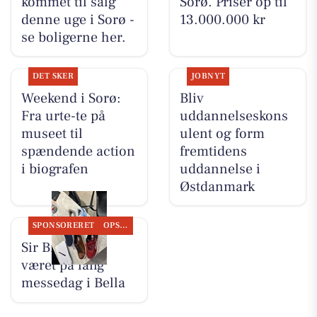
kommet til salg
Sorø. Priser op til
denne uge i Sorø -
13.000.000 kr
se boligerne her.
DET SKER
JOBNYT
Weekend i Sorø:
Bliv
Fra urte-te på
uddannelseskons
museet til
ulent og form
spændende action
fremtidens
i biografen
uddannelse i
Østdanmark
SPONSORERET
OPSLAGSTAVLEN
Sir Brian har
været på lang
messedag i Bella