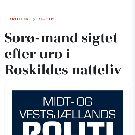
Sorø-mand sigtet efter uro i Roskildes natteliv
ARTIKLER
Alarm112
Sorø-mand sigtet
efter uro i
Roskildes natteliv