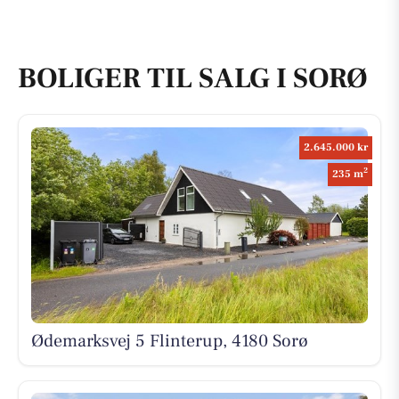
BOLIGER TIL SALG I SORØ
2.645.000 kr
2
235 m
Ødemarksvej 5 Flinterup, 4180 Sorø