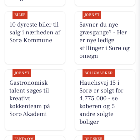
BILER
JOBNYT
10 dyreste biler til
Savner du nye
salg i nærheden af
græsgange? - Her
Sorø Kommune
er nye ledige
stillinger i Sorø og
omegn
JOBNYT
BOLIGMARKED
Gastronomisk
Hauchsvej 15 i
talent søges til
Sorø er solgt for
kreativt
4.775.000 - se
køkkenteam på
køberen og 5
Sorø Akademi
andre solgte
boliger
FAKTA OM
DET SKER