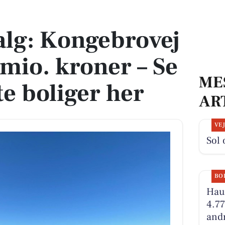
95 mio. kroner – Se Sorøs dyreste boliger her
salg: Kongebrovej
 mio. kroner – Se
ME
te boliger her
AR
VE
Sol 
BO
Hauc
4.77
andr