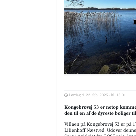
Lørdag d. 22. feb. 2025 - kl. 13:01
Kongebrovej 53 er netop kommet t
den til en af de dyreste boliger til
Villaen på Kongebrovej 53 er på 
Lilienhoff Næstved. Udover denne f