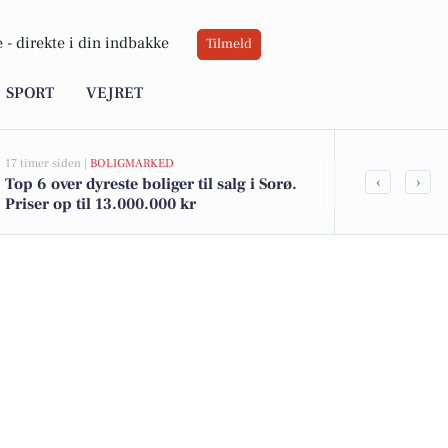
 -
direkte i din indbakke
Tilmeld
SPORT
VEJRET
17 timer siden |
BOLIGMARKED
21 timer siden |
D
‹
›
Top 6 over dyreste boliger til salg i Sorø.
Weekend i So
Priser op til 13.000.000 kr
spændende ac