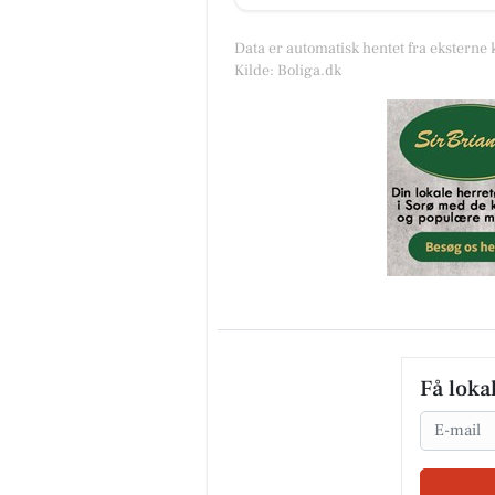
Data er automatisk hentet fra eksterne 
Kilde: Boliga.dk
Få loka
Email