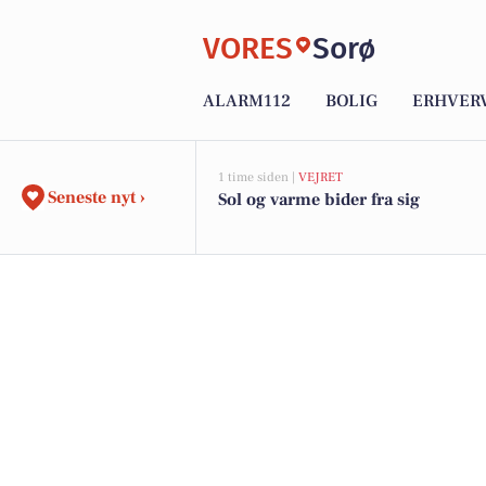
VORES
Sorø
ALARM112
BOLIG
ERHVER
1 time siden |
VEJRET
Seneste nyt ›
Sol og varme bider fra sig