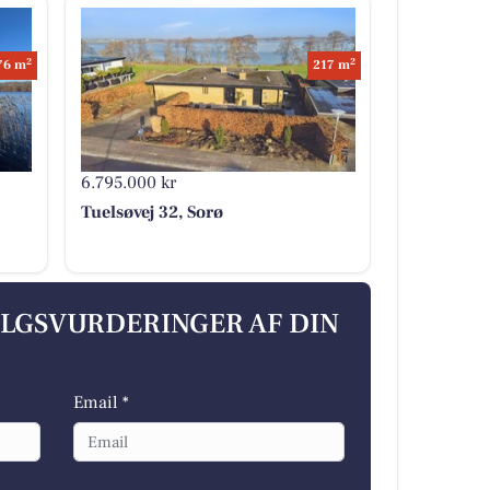
2
2
76 m
217 m
6.795.000 kr
Tuelsøvej 32, Sorø
ALGSVURDERINGER AF DIN
Email *