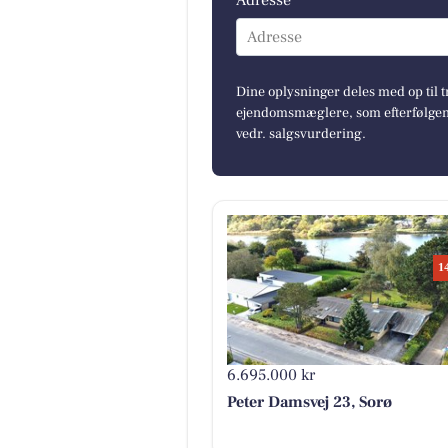
Adresse *
Adresse
Dine oplysninger deles med op til t
ejendomsmæglere, som efterfølgend
vedr. salgsvurdering.
1
6.695.000 kr
Peter Damsvej 23, Sorø