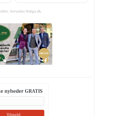
kilder, herunder Boliga.dk.
le nyheder GRATIS
Tilmeld