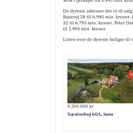
Sorø i prislejet fra 5,995 mio. kron
De dyreste adresser der er til sal
Banevej 38 til 6,995 mio. kroner, 
32 til 6,795 mio. kroner, Peter D
til 5,995 mio. kroner.
Listen over de dyreste boliger til 
3
8.500.000 kr
Næstvedvej 60A, Sorø