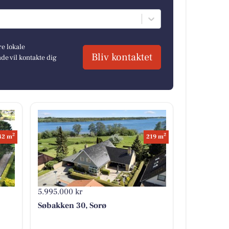
re lokale
Bliv kontaktet
e vil kontakte dig
2
2
42 m
219 m
5.995.000 kr
Søbakken 30, Sorø