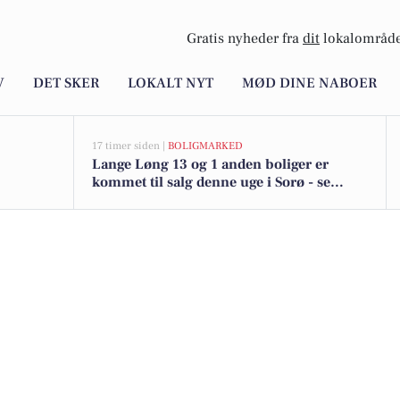
Gratis nyheder fra
dit
lokalområde
V
DET SKER
LOKALT NYT
MØD DINE NABOER
17 timer siden |
BOLIGMARKED
Lange Løng 13 og 1 anden boliger er
kommet til salg denne uge i Sorø - se
boligerne her.