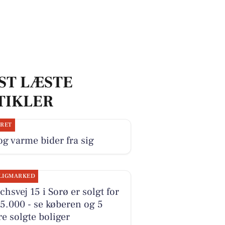
ST LÆSTE
TIKLER
JRET
og varme bider fra sig
LIGMARKED
hsvej 15 i Sorø er solgt for
5.000 - se køberen og 5
e solgte boliger