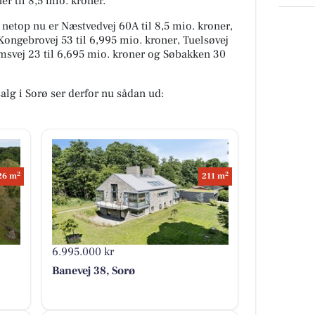
er til 8,5 mio. kroner.
g netop nu er Næstvedvej 60A til 8,5 mio. kroner,
Kongebrovej 53 til 6,995 mio. kroner, Tuelsøvej
amsvej 23 til 6,695 mio. kroner og Søbakken 30
salg i Sorø ser derfor nu sådan ud:
2
2
26 m
211 m
6.995.000 kr
Banevej 38, Sorø