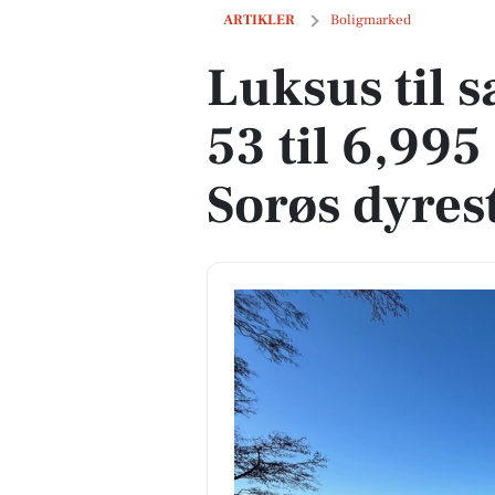
Luksus til salg: Kongebrovej 53 til 6,9
ARTIKLER
Boligmarked
Luksus til 
53 til 6,995
Sorøs dyres