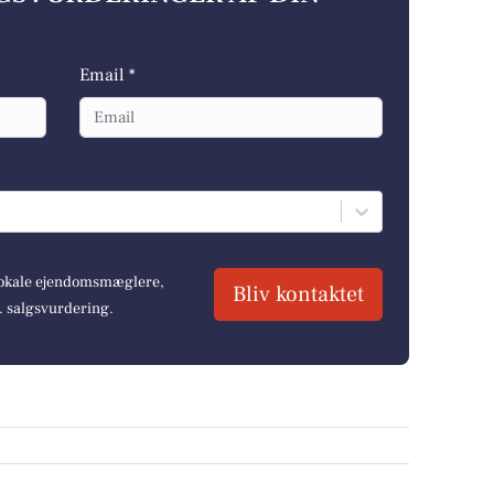
Email *
 lokale ejendomsmæglere,
Bliv kontaktet
r. salgsvurdering.