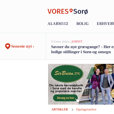
VORES
Sorø
ALARM112
BOLIG
ERHVER
9 timer siden |
JOBNYT
Seneste nyt ›
Savner du nye græsgange? - Her e
ledige stillinger i Sorø og omegn
Bruuns Chokolade præsenterer forfri
ARTIKLER
Opslagstavlen