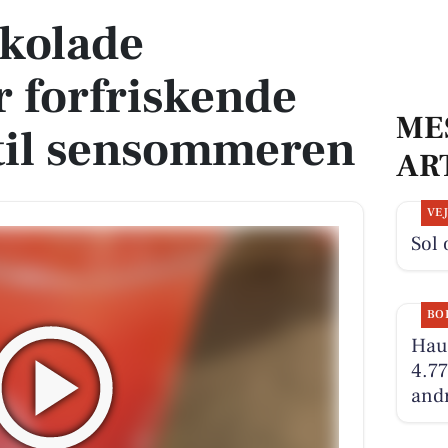
kolade
 forfriskende
ME
til sensommeren
AR
VE
Sol 
BO
Hauc
4.77
andr