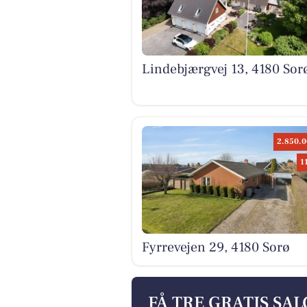
Lindebjærgvej 13, 4180 Sor
2.850.0
1
Fyrrevejen 29, 4180 Sorø
FÅ TRE GRATIS SA