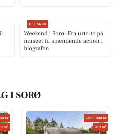
DET SKER
il
Weekend i Sorø: Fra urte-te på
museet til spændende action i
biografen
LG I SORØ
00 kr
1.895.000 kr
2
2
70 m
219 m