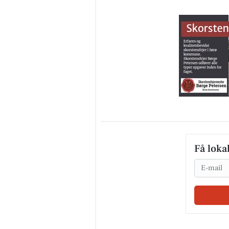
Få loka
Email