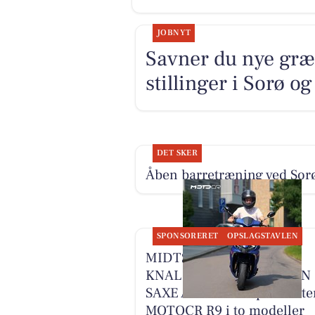
JOBNYT
Savner du nye græ
stillinger i Sorø 
DET SKER
Åben barretræning ved Sor
SPONSORERET
OPSLAGSTAVLEN
MIDTSJÆLLANDS
KNALLERTSERVICE V/JAN
SAXE ANDERSEN præsente
MOTOCR R9 i to modeller