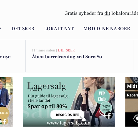
Gratis nyheder fra
dit
lokalområde
V
DET SKER
LOKALT NYT
MØD DINE NABOER
11 timer siden |
DET SKER
r nye
Åben barretræning ved Sorø Sø
skende lemonader til sensommeren