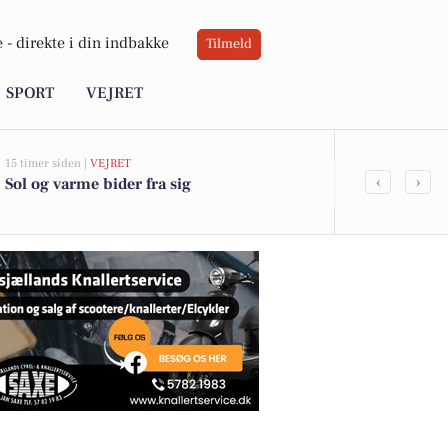
 -
direkte i din indbakke
Tilmeld
SPORT
VEJRET
15 timer siden |
VEJRET
05-08-2026 13:01
‹
›
Sol og varme bider fra sig
Lange Løng 1
kommet til s
boligerne he