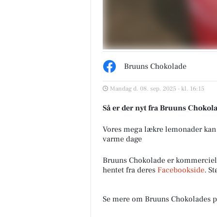
Bruuns Chokolade
Mandag d. 08. sep. 2025 - kl. 16:15
Så er der nyt fra Bruuns Chokol
Vores mega lækre lemonader kan fås
varme dage
Bruuns Chokolade er kommerciel
hentet fra deres
Facebookside
. S
Se mere om Bruuns Chokolades p