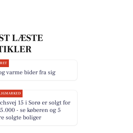
ST LÆSTE
TIKLER
JRET
og varme bider fra sig
LIGMARKED
hsvej 15 i Sorø er solgt for
5.000 - se køberen og 5
e solgte boliger