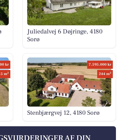
ø
Juliedalvej 6 Døjringe, 4180
Sorø
00 kr
7.595.000 kr
2
2
15 m
244 m
Stenbjærgvej 12, 4180 Sorø
LGSVURDERINGER AF DIN