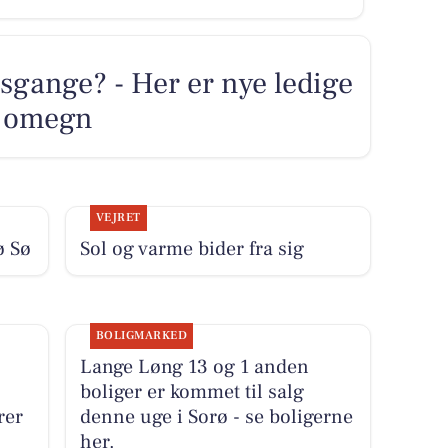
sgange? - Her er nye ledige
og omegn
VEJRET
ø Sø
Sol og varme bider fra sig
BOLIGMARKED
Lange Løng 13 og 1 anden
boliger er kommet til salg
rer
denne uge i Sorø - se boligerne
her.