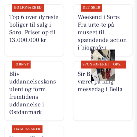
BOLIGMARKED
DET SKER
Top 6 over dyreste
Weekend i Sorø:
boliger til salg i
Fra urte-te på
Sorø. Priser op til
museet til
13.000.000 kr
spændende action
i biografen
JOBNYT
SPONSORERET
OPSLAGSTAVLEN
Bliv
Sir Brian har
uddannelseskons
været på lang
ulent og form
messedag i Bella
fremtidens
uddannelse i
Østdanmark
DAGLIGVARER