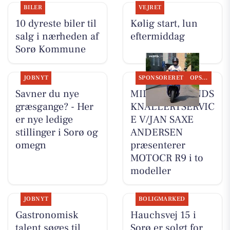
BILER
VEJRET
10 dyreste biler til
Kølig start, lun
salg i nærheden af
eftermiddag
Sorø Kommune
JOBNYT
SPONSORERET
OPSLAGSTAVLEN
Savner du nye
MIDTSJÆLLANDS
græsgange? - Her
KNALLERTSERVIC
er nye ledige
E V/JAN SAXE
stillinger i Sorø og
ANDERSEN
omegn
præsenterer
MOTOCR R9 i to
modeller
JOBNYT
BOLIGMARKED
Gastronomisk
Hauchsvej 15 i
talent søges til
Sorø er solgt for