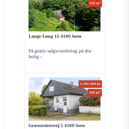
2
129 m
Lange Løng 13 4180 Sorø
Få gratis salgsvurdering på din
bolig ›
1.395.000 kr
2
100 m
Gravenstensvej 5 4180 Sorø