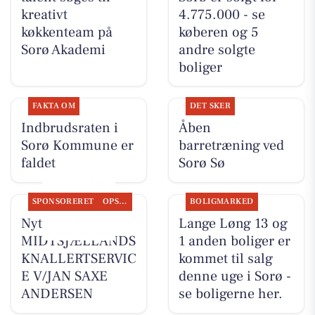
kreativt
4.775.000 - se
køkkenteam på
køberen og 5
Sorø Akademi
andre solgte
boliger
FAKTA OM
DET SKER
Indbrudsraten i
Åben
Sorø Kommune er
barretræning ved
faldet
Sorø Sø
SPONSORERET
OPSLAGSTAVLEN
BOLIGMARKED
Nyt fra
Lange Løng 13 og
MIDTSJÆLLANDS
1 anden boliger er
KNALLERTSERVIC
kommet til salg
E V/JAN SAXE
denne uge i Sorø -
ANDERSEN
se boligerne her.