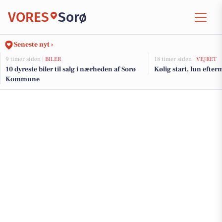
VORES
Sorø
Seneste nyt ›
9 timer siden |
BILER
18 timer siden |
VEJRET
10 dyreste biler til salg i nærheden af Sorø
Kølig start, lun efte
Kommune