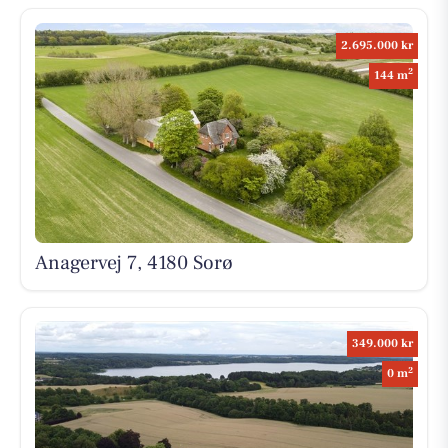
2.695.000 kr
2
144 m
Anagervej 7, 4180 Sorø
349.000 kr
2
0 m