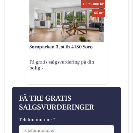
1.595.000 kr
2
65 m
Sorøparken 3, st th 4180 Sorø
Få gratis salgsvurdering på din
bolig ›
FÅ TRE GRATIS
SALGSVURDERINGER
Telefonnummer *