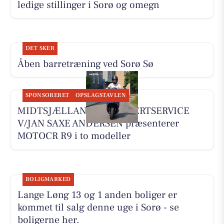
ledige stillinger i Sorø og omegn
DET SKER
Åben barretræning ved Sorø Sø
SPONSORERET
OPSLAGSTAVLEN
MIDTSJÆLLANDS KNALLERTSERVICE
V/JAN SAXE ANDERSEN præsenterer
MOTOCR R9 i to modeller
BOLIGMARKED
Lange Løng 13 og 1 anden boliger er
kommet til salg denne uge i Sorø - se
boligerne her.