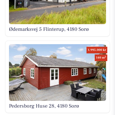
Ødemarksvej 5 Flinterup, 4180 Sorø
1.995.000 kr
2
140 m
Pedersborg Huse 28, 4180 Sorø