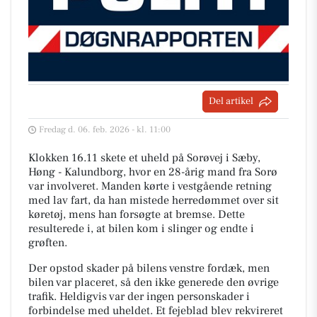
Del artikel
Fredag d. 06. feb. 2026 - kl. 11:00
Klokken 16.11 skete et uheld på Sorøvej i Sæby,
Høng - Kalundborg, hvor en 28-årig mand fra Sorø
var involveret. Manden kørte i vestgående retning
med lav fart, da han mistede herredømmet over sit
køretøj, mens han forsøgte at bremse. Dette
resulterede i, at bilen kom i slinger og endte i
grøften.
Der opstod skader på bilens venstre fordæk, men
bilen var placeret, så den ikke generede den øvrige
trafik. Heldigvis var der ingen personskader i
forbindelse med uheldet. Et fejeblad blev rekvireret