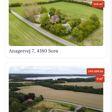
2
144 m
Anagervej 7, 4180 Sorø
349.000 kr
2
0 m