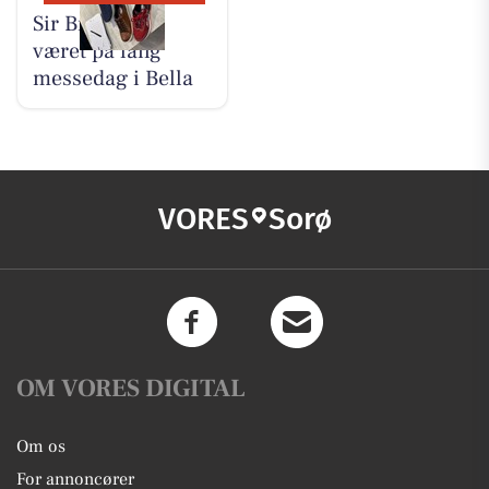
Sir Brian har
været på lang
messedag i Bella
VORES
Sorø
OM VORES DIGITAL
Om os
For annoncører