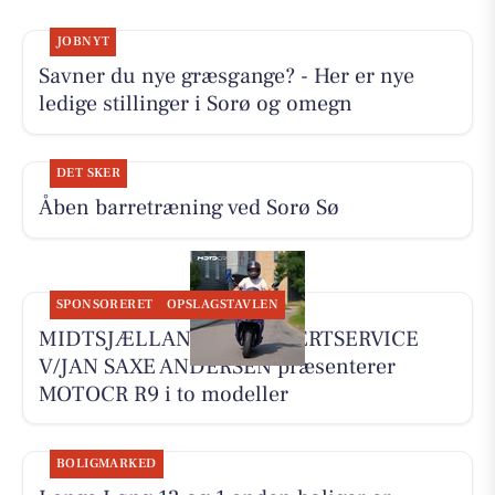
JOBNYT
Savner du nye græsgange? - Her er nye
ledige stillinger i Sorø og omegn
DET SKER
Åben barretræning ved Sorø Sø
SPONSORERET
OPSLAGSTAVLEN
MIDTSJÆLLANDS KNALLERTSERVICE
V/JAN SAXE ANDERSEN præsenterer
MOTOCR R9 i to modeller
BOLIGMARKED