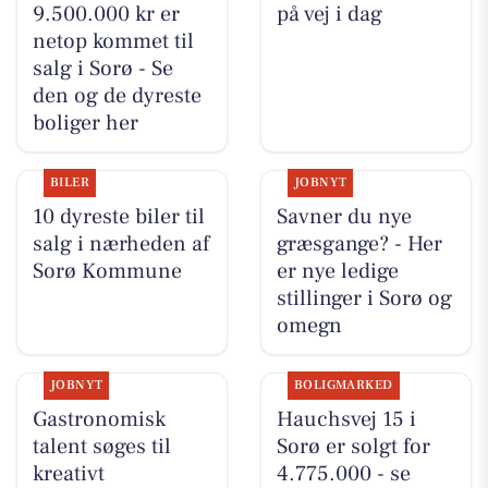
9.500.000 kr er
på vej i dag
netop kommet til
salg i Sorø - Se
den og de dyreste
boliger her
BILER
JOBNYT
10 dyreste biler til
Savner du nye
salg i nærheden af
græsgange? - Her
Sorø Kommune
er nye ledige
stillinger i Sorø og
omegn
JOBNYT
BOLIGMARKED
Gastronomisk
Hauchsvej 15 i
talent søges til
Sorø er solgt for
kreativt
4.775.000 - se