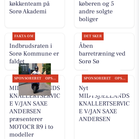
køkkenteam på
køberen og 5
Sorø Akademi
andre solgte
boliger
FAKTA OM
DET SKER
Indbrudsraten i
Åben
Sorø Kommune er
barretræning ved
faldet
Sorø Sø
SPONSORERET
OPSLAGSTAVLEN
SPONSORERET
OPSLAGSTAVLEN
MIDTSJÆLLANDS
Nyt fra
KNALLERTSERVIC
MIDTSJÆLLANDS
E V/JAN SAXE
KNALLERTSERVIC
ANDERSEN
E V/JAN SAXE
præsenterer
ANDERSEN
MOTOCR R9 i to
modeller