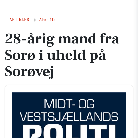
28-årig mand fra Sorø i uheld på Sorøvej
ARTIKLER
Alarm112
28-årig mand fra
Sorø i uheld på
Sorøvej