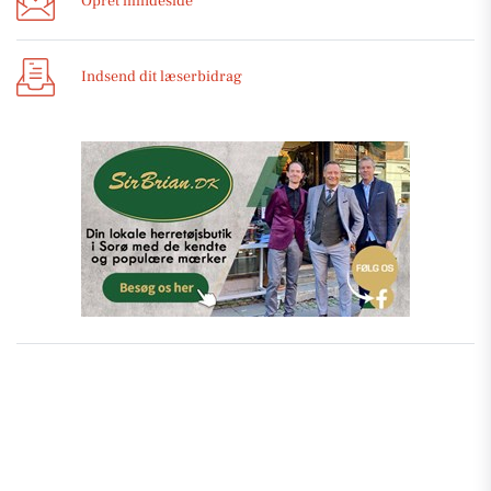
Opret mindeside
Indsend dit læserbidrag