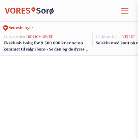
VORES
Sorø
Seneste nyt ›
4 timer siden |
BOLIGMARKED
12 timer siden |
VEJRET
Eksklusiv bolig for 9.500.000 kr er netop
Solskin med kant på ve
kommet til salg i Sorø - Se den og de dyreste
boliger her