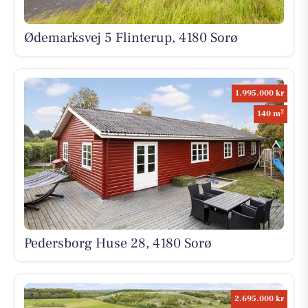
Ødemarksvej 5 Flinterup, 4180 Sorø
1.995.000 kr
2
140 m
Pedersborg Huse 28, 4180 Sorø
2.695.000 kr