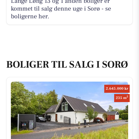
Lange Løng 13 og 1 anden boliger er
kommet til salg denne uge i Sorø - se
boligerne her.
BOLIGER TIL SALG I SORØ
2.645.000 kr
2
235 m