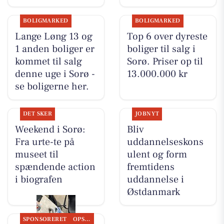
BOLIGMARKED
BOLIGMARKED
Lange Løng 13 og
Top 6 over dyreste
1 anden boliger er
boliger til salg i
kommet til salg
Sorø. Priser op til
denne uge i Sorø -
13.000.000 kr
se boligerne her.
DET SKER
JOBNYT
Weekend i Sorø:
Bliv
Fra urte-te på
uddannelseskons
museet til
ulent og form
spændende action
fremtidens
i biografen
uddannelse i
Østdanmark
SPONSORERET
OPSLAGSTAVLEN