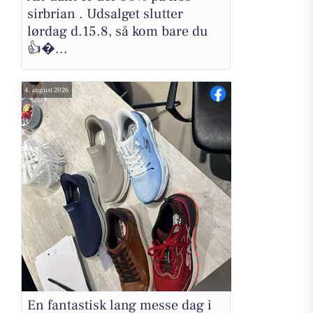
sirbrian . Udsalget slutter
lørdag d.15.8, så kom bare du
👍�...
4. august 2026
En fantastisk lang messe dag i