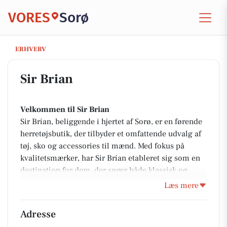
VORES
Sorø
Sir Brian
ERHVERV
Sir Brian
Velkommen til Sir Brian
Sir Brian, beliggende i hjertet af Sorø, er en førende
herretøjsbutik, der tilbyder et omfattende udvalg af
tøj, sko og accessories til mænd. Med fokus på
kvalitetsmærker, har Sir Brian etableret sig som en
destination for dem, der søger både klassisk og
moderne herremode. Butikkens udvalg omfatter alt
Læs mere
fra skjorter, overtøj og jakkesæt til et bredt sortiment
af accessories som bælter, handsker og
Adresse
halstørklæder. Sir Brian er ikke kun anerkendt for