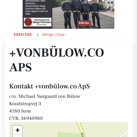
+vonbülow.co ApS
ERHVERV
Øvrige i Sorø
+VONBÜLOW.CO
APS
Kontakt +vonbülow.co ApS
c/o. Michael Nørgaard von Bülow
Knudstrupvej 3
4180 Sorø
CVR: 36940980
+