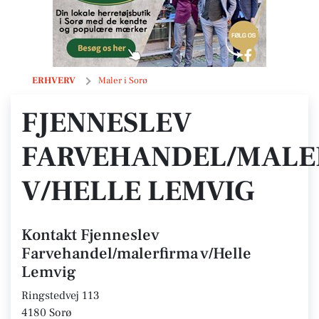
Fjenneslev Farvehandel/malerfirma v/Helle Lemvig
ERHVERV
Maler i Sorø
FJENNESLEV
FARVEHANDEL/MALE
V/HELLE LEMVIG
Kontakt Fjenneslev
Farvehandel/malerfirma v/Helle
Lemvig
Ringstedvej 113
4180 Sorø