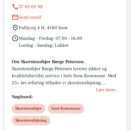
57 83 03 98
Send email
Fulbyvej 4 H, 4180 Sorø
Mandag - Fredag: 07.00 - 16.00
Lørdag - Søndag: Lukket
Om Skorstensfejer Børge Petersen:
Skorstensfejer Børge Petersen leverer sikker og
kvalitetsbevidst service i hele Sorø Kommune. Med
25+ års erfaring tilbyder vi skorstensfejning,
ventilationsrens og tagrenderensning. Vi kender
Læs mere...
området og kommer, når det passer dig. Kontakt os
Nøgleord:
på 57 84 47 47 for et gratis og uforpligtende tilbud –
Skorstensfejer
Sorø Kommune
din sikkerhed og indeklima er vores prioritet!
Skorstensfejning