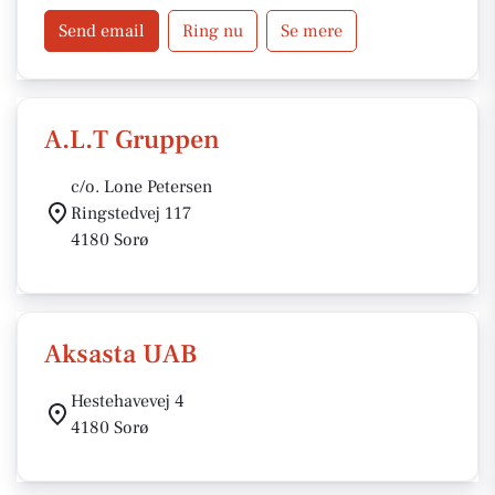
Send email
Ring nu
Se mere
A.L.T Gruppen
c/o. Lone Petersen
Ringstedvej 117
4180 Sorø
Aksasta UAB
Hestehavevej 4
4180 Sorø