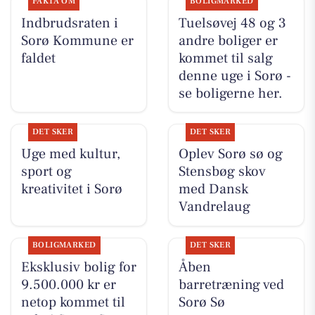
FAKTA OM
BOLIGMARKED
Indbrudsraten i
Tuelsøvej 48 og 3
Sorø Kommune er
andre boliger er
faldet
kommet til salg
denne uge i Sorø -
se boligerne her.
DET SKER
DET SKER
Uge med kultur,
Oplev Sorø sø og
sport og
Stensbøg skov
kreativitet i Sorø
med Dansk
Vandrelaug
BOLIGMARKED
DET SKER
Eksklusiv bolig for
Åben
9.500.000 kr er
barretræning ved
netop kommet til
Sorø Sø