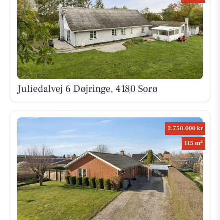
Juliedalvej 6 Døjringe, 4180 Sorø
2.750.000 kr
2
115 m