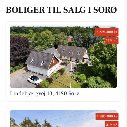
BOLIGER TIL SALG I SORØ
5.895.000 kr
2
170 m
Lindebjærgvej 13, 4180 Sorø
1.895.000 kr
2
219 m