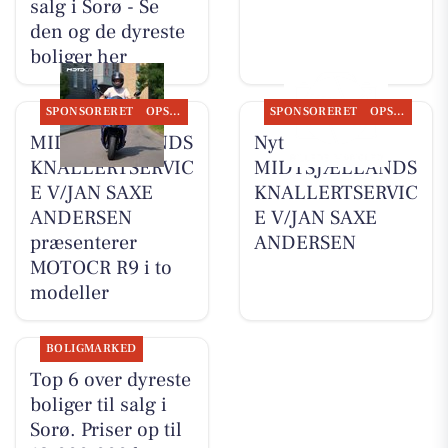
salg i Sorø - Se
den og de dyreste
boliger her
SPONSORERET
OPSLAGSTAVLEN
SPONSORERET
OPSLAGSTAVLEN
MIDTSJÆLLANDS
Nyt fra
KNALLERTSERVIC
MIDTSJÆLLANDS
E V/JAN SAXE
KNALLERTSERVIC
ANDERSEN
E V/JAN SAXE
præsenterer
ANDERSEN
MOTOCR R9 i to
modeller
BOLIGMARKED
Top 6 over dyreste
boliger til salg i
Sorø. Priser op til