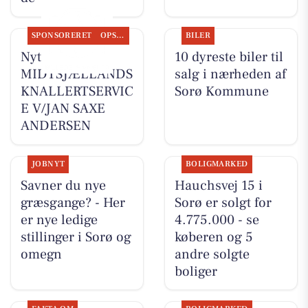
SPONSORERET
OPSLAGSTAVLEN
BILER
Nyt fra
10 dyreste biler til
MIDTSJÆLLANDS
salg i nærheden af
KNALLERTSERVIC
Sorø Kommune
E V/JAN SAXE
ANDERSEN
JOBNYT
BOLIGMARKED
Savner du nye
Hauchsvej 15 i
græsgange? - Her
Sorø er solgt for
er nye ledige
4.775.000 - se
stillinger i Sorø og
køberen og 5
omegn
andre solgte
boliger