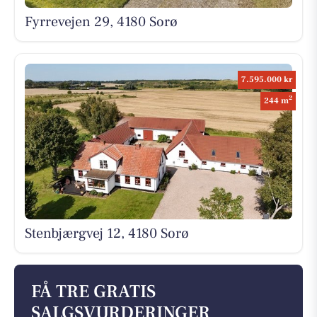
Fyrrevejen 29, 4180 Sorø
7.595.000 kr
2
244 m
Stenbjærgvej 12, 4180 Sorø
FÅ TRE GRATIS
SALGSVURDERINGER