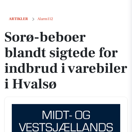
Sorø-beboer blandt sigtede for indbrud i varebiler i Hvalsø
ARTIKLER
Alarm112
Sorø-beboer
blandt sigtede for
indbrud i varebiler
i Hvalsø