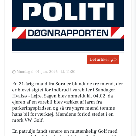
Del artikel
Mandag d. 01. jun. 2026 - kl. 11:20
En 21-årig mand fra Sorø er blandt de tre mænd, der
er blevet sigtet for indbrud i varebiler i Sandager,
Hvalsø - Lejre. Sagen blev anmeldt kl. 04.02, da
ejeren af en varebil blev vækket af larm fra
parkeringspladsen og så tre yngre mænd tømme
hans bil for værktøj. Mændene forlod stedet i en
mørk VW Golf.
En patrulje fandt senere en mistænkelig Golf med