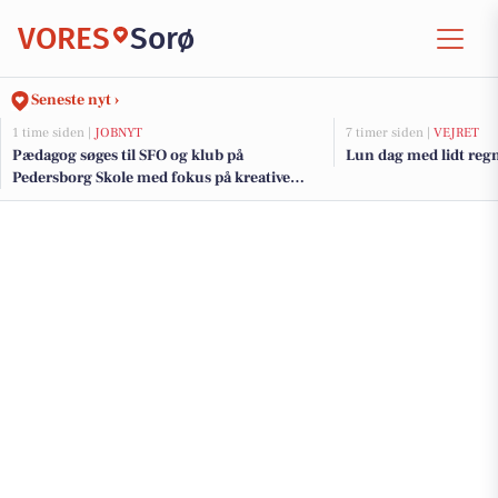
VORES
Sorø
Seneste nyt ›
1 time siden |
JOBNYT
7 timer siden |
VEJRET
Pædagog søges til SFO og klub på
Lun dag med lidt regn
Pedersborg Skole med fokus på kreative
fællesskaber og forældresamarbejde