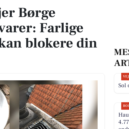
jer Børge
varer: Farlige
 kan blokere din
ME
AR
VE
Sol 
BO
Hauc
4.77