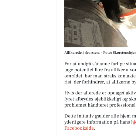
Allikerede i skorsten. - Foto: Skorstensfeje
For at undgå sådanne farlige situa
tage potentiel fare fra alliker alv
området, bør man straks kontakte
rist, der forhindrer, at allikerne b
Hvis der allerede er opdaget akti
fyret afbrydes øjeblikkeligt og s
problemet håndteret professionelt.
Dette initiativ gælder alle hjem m
yderligere information på hans
h
Facebookside
.