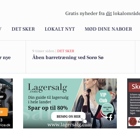
Gratis nyheder fra
dit
lokalområde
V
DET SKER
LOKALT NYT
MØD DINE NABOER
9 timer siden |
DET SKER
r nye
Åben barretræning ved Sorø Sø
 Farlige allikereder kan blokere din skorsten