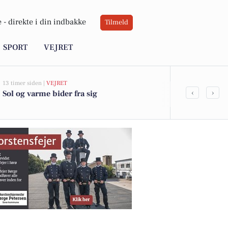
 -
direkte i din indbakke
Tilmeld
SPORT
VEJRET
13 timer siden |
VEJRET
05-08-2026 13:01
‹
›
Sol og varme bider fra sig
Lange Løng 1
kommet til s
boligerne he