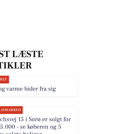
ST LÆSTE
TIKLER
JRET
og varme bider fra sig
LIGMARKED
hsvej 15 i Sorø er solgt for
5.000 - se køberen og 5