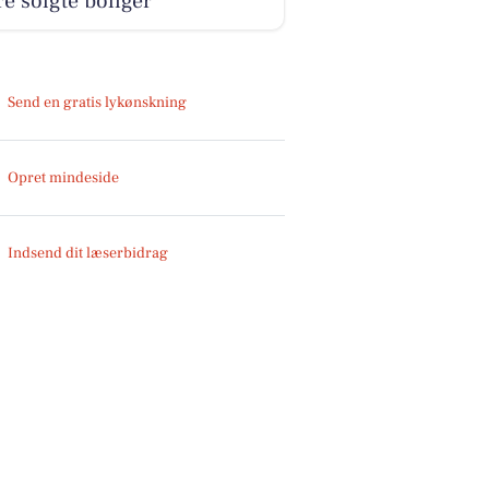
e solgte boliger
Send en gratis lykønskning
Opret mindeside
Indsend dit læserbidrag