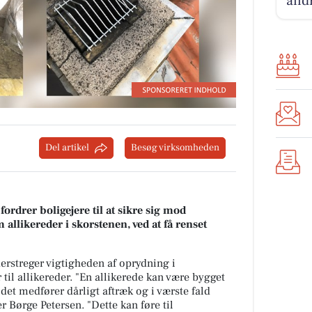
andr
Del artikel
Besøg virksomheden
ordrer boligejere til at sikre sig mod
allikereder i skorstenen, ved at få renset
erstreger vigtigheden af oprydning i
til allikereder. "En allikerede kan være bygget
t det medfører dårligt aftræk og i værste fald
r Børge Petersen. "Dette kan føre til