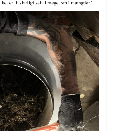
lket er livsfarligt selv i meget små mængder."