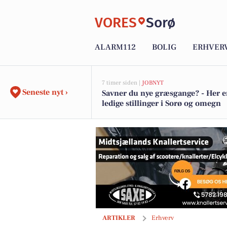
VORES
Sorø
ALARM112
BOLIG
ERHVER
7 timer siden |
JOBNYT
Seneste nyt ›
Savner du nye græsgange? - Her e
ledige stillinger i Sorø og omegn
Skorstensfejer Børge Petersen advarer:
ARTIKLER
Erhverv