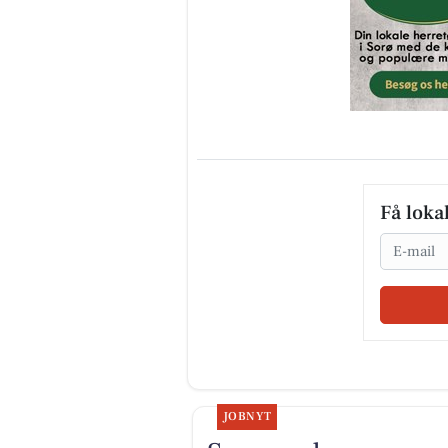
Få loka
Email
JOBNYT