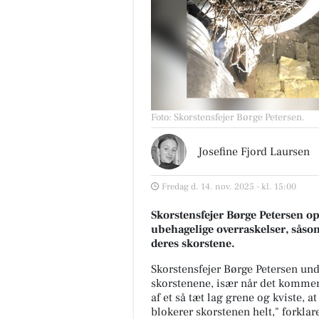
Foto: Skorstensfejer Børge Petersen
.
Josefine Fjord Laursen
Fredag d. 14. nov. 2025 - kl. 15:00
Skorstensfejer Børge Petersen opf
ubehagelige overraskelser, såsom 
deres skorstene.
Skorstensfejer Børge Petersen und
skorstenene, især når det kommer 
af et så tæt lag grene og kviste, a
blokerer skorstenen helt," forklare