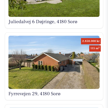
Juliedalvej 6 Døjringe, 4180 Sorø
2.850.000 kr
2
115 m
Fyrrevejen 29, 4180 Sorø