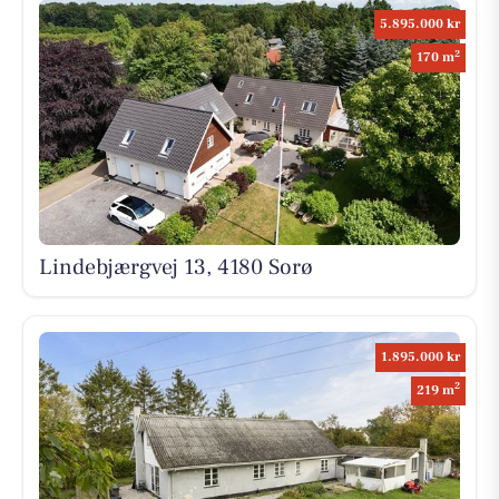
5.895.000 kr
2
170 m
Lindebjærgvej 13, 4180 Sorø
1.895.000 kr
2
219 m