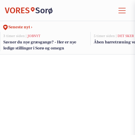
VORES
Sorø
Seneste nyt ›
3 timer siden |
JOBNYT
5 timer siden |
DET SKER
Savner du nye græsgange? - Her er nye
Åben barretræning ve
ledige stillinger i Sorø og omegn