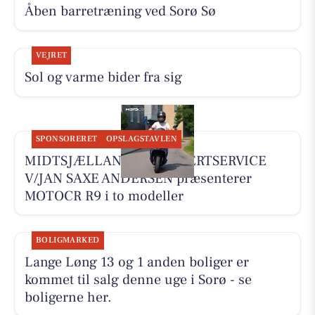
Åben barretræning ved Sorø Sø
VEJRET
Sol og varme bider fra sig
SPONSORERET
OPSLAGSTAVLEN
MIDTSJÆLLANDS KNALLERTSERVICE
V/JAN SAXE ANDERSEN præsenterer
MOTOCR R9 i to modeller
BOLIGMARKED
Lange Løng 13 og 1 anden boliger er
kommet til salg denne uge i Sorø - se
boligerne her.