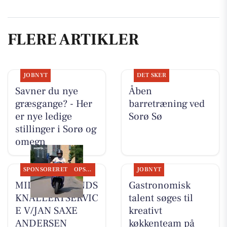
FLERE ARTIKLER
JOBNYT
DET SKER
Savner du nye
Åben
græsgange? - Her
barretræning ved
er nye ledige
Sorø Sø
stillinger i Sorø og
omegn
SPONSORERET
OPSLAGSTAVLEN
JOBNYT
MIDTSJÆLLANDS
Gastronomisk
KNALLERTSERVIC
talent søges til
E V/JAN SAXE
kreativt
ANDERSEN
køkkenteam på