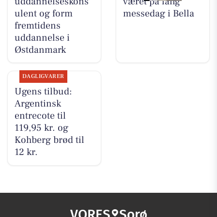
uddannelseskons
været på lang
ulent og form
messedag i Bella
fremtidens
uddannelse i
Østdanmark
DAGLIGVARER
Ugens tilbud:
Argentinsk
entrecote til
119,95 kr. og
Kohberg brød til
12 kr.
VORES
Sorø