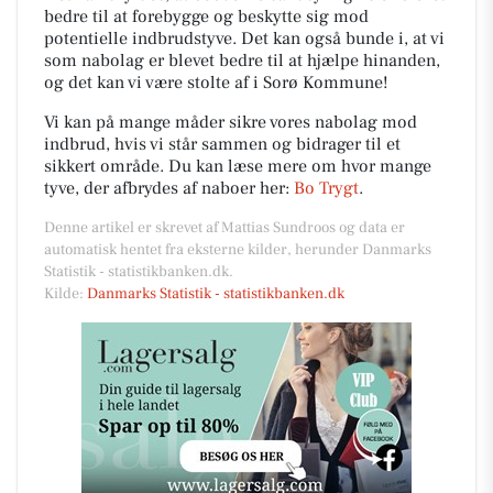
bedre til at forebygge og beskytte sig mod
potentielle indbrudstyve. Det kan også bunde i, at vi
som nabolag er blevet bedre til at hjælpe hinanden,
og det kan vi være stolte af i Sorø Kommune!
Vi kan på mange måder sikre vores nabolag mod
indbrud, hvis vi står sammen og bidrager til et
sikkert område. Du kan læse mere om hvor mange
tyve, der afbrydes af naboer her:
Bo Trygt
.
Denne artikel er skrevet af Mattias Sundroos og data er
automatisk hentet fra eksterne kilder, herunder Danmarks
Statistik - statistikbanken.dk.
Kilde:
Danmarks Statistik - statistikbanken.dk