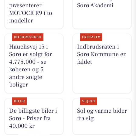
præsenterer
Sorø Akademi
MOTOCR R9 i to
modeller
BOLIGMARKED
FAKTA OM
Hauchsvej 15 i
Indbrudsraten i
Sorø er solgt for
Sorø Kommune er
4.775.000 - se
faldet
køberen og 5
andre solgte
boliger
BILER
VEJRET
De billigste biler i
Sol og varme bider
Sorø - Priser fra
fra sig
40.000 kr