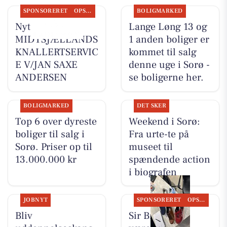
SPONSORERET
OPSLAGSTAVLEN
BOLIGMARKED
Nyt fra
Lange Løng 13 og
MIDTSJÆLLANDS
1 anden boliger er
KNALLERTSERVIC
kommet til salg
E V/JAN SAXE
denne uge i Sorø -
ANDERSEN
se boligerne her.
BOLIGMARKED
DET SKER
Top 6 over dyreste
Weekend i Sorø:
boliger til salg i
Fra urte-te på
Sorø. Priser op til
museet til
13.000.000 kr
spændende action
i biografen
JOBNYT
SPONSORERET
OPSLAGSTAVLEN
Bliv
Sir Brian har