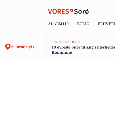
VORES
Sorø
ALARM112
BOLIG
ERHVER
8 timer siden |
BILER
Seneste nyt ›
10 dyreste biler til salg i nærhede
Kommune