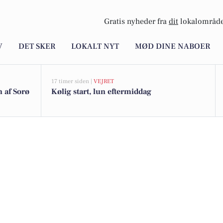
Gratis nyheder fra
dit
lokalområde
V
DET SKER
LOKALT NYT
MØD DINE NABOER
17 timer siden |
VEJRET
n af Sorø
Kølig start, lun eftermiddag