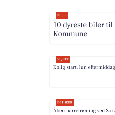
BILER
10 dyreste biler ti
Kommune
VEJRET
Kølig start, lun eftermidda
DET SKER
Åben barretræning ved Sor