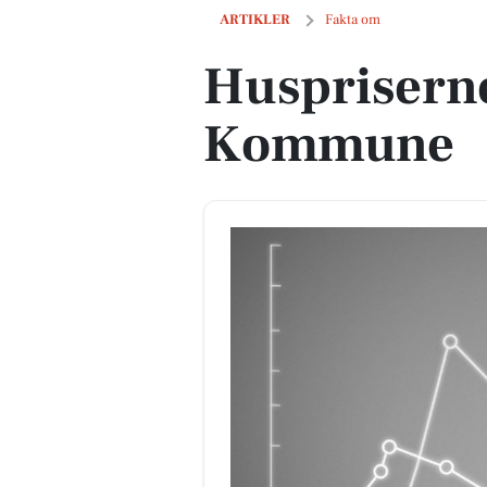
Huspriserne går op i Sorø Kommune
ARTIKLER
Fakta om
Huspriserne
Kommune