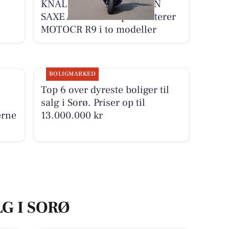
KNALLERTSERVICE V/JAN
SAXE ANDERSEN præsenterer
MOTOCR R9 i to modeller
BOLIGMARKED
Top 6 over dyreste boliger til
salg i Sorø. Priser op til
erne
13.000.000 kr
LG I SORØ