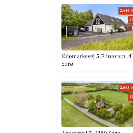
2.645.0
2
Ødemarksvej 5 Flinterup, 4
Sorø
2.695.0
1