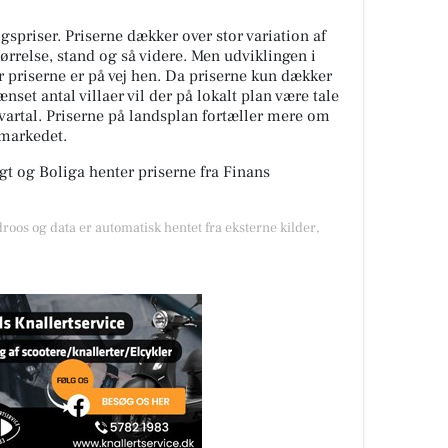
spriser. Priserne dækker over stor variation af
tørrelse, stand og så videre. Men udviklingen i
or priserne er på vej hen. Da priserne kun dækker
nset antal villaer vil der på lokalt plan være tale
kvartal. Priserne på landsplan fortæller mere om
gmarkedet.
t og Boliga henter priserne fra Finans
droos og data er automatisk hentet fra eksterne kilder,