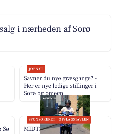
l salg i nærheden af Sorø
JOBNYT
g
Savner du nye græsgange? -
Her er nye ledige stillinger i
Sorø og omegn
SPONSORERET
OPSLAGSTAVLEN
ø Sø
MIDTSJÆLLANDS