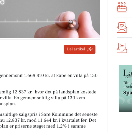
Del artikel
 gennemsnit 1.668.810 kr. at købe en villa på 130
mlig 12.837 kr., hvor det på landsplan kostede
r villa. En gennemsnitlig villa på 130 kvm.
ndsplan.
snitlige salgspris i Sorø Kommune det seneste
nu 12.837 kr. mod 11.644 kr. i kvartalet før. Det
splan er priserne steget med 1,2% i samme