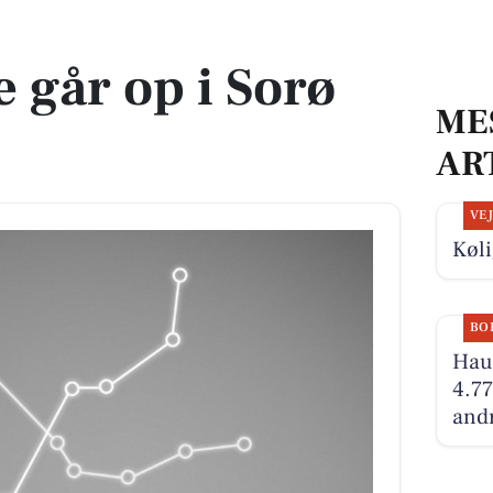
 går op i Sorø
ME
AR
VE
Køli
BO
Hauc
4.77
andr