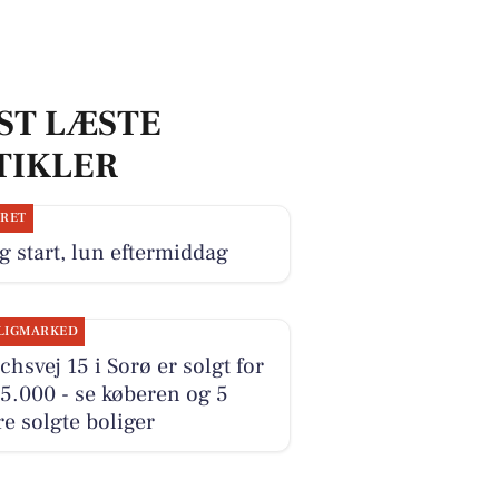
ST LÆSTE
TIKLER
JRET
g start, lun eftermiddag
LIGMARKED
hsvej 15 i Sorø er solgt for
5.000 - se køberen og 5
e solgte boliger