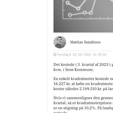
Mattias Sundroos
Torsdag d. 22. feb. 2024 - kl. 08:46
Det kostede i 3. kvartal af 2023 i
kvm. i Sorø Kommune.
En enkelt kvadratmeter kostede ne
16.227 kr. at købe en kvadratmete
koster således 2.109.510 kr. på la
Hvis vi sammenligner den gennem
kvartal, så er kvadratmeterprisen 
er en stigning på 10,2%. På land