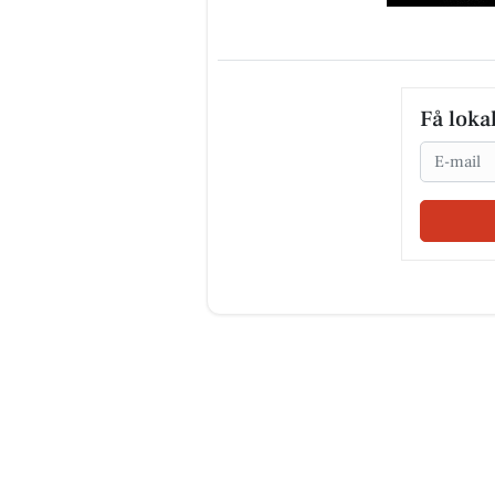
Få loka
Email