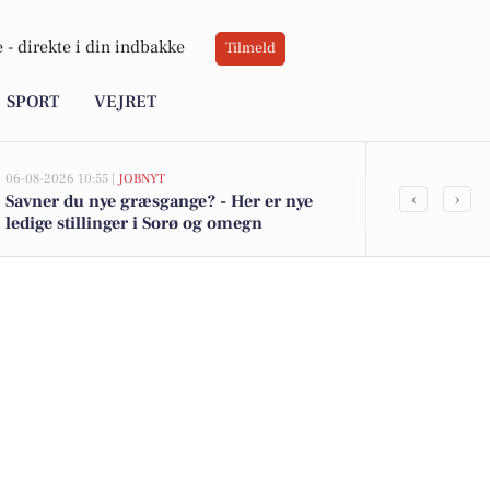
 -
direkte i din indbakke
Tilmeld
SPORT
VEJRET
06-08-2026 10:55 |
JOBNYT
06-08-2026 09:0
‹
›
Savner du nye græsgange? - Her er nye
Åben barret
ledige stillinger i Sorø og omegn