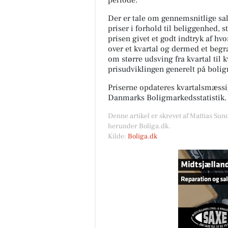
periode.
Der er tale om gennemsnitlige salg
priser i forhold til beliggenhed, s
prisen givet et godt indtryk af hv
over et kvartal og dermed et begræ
om større udsving fra kvartal til 
prisudviklingen generelt på boli
Priserne opdateres kvartalsmæssig
Danmarks Boligmarkedsstatistik.
Denne artikel er skrevet af Mattias Sun
herunder Boliga.dk.
Kilde:
Boliga.dk