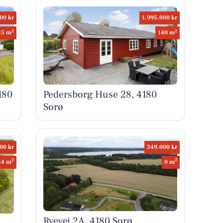
00 kr
1.995.000 kr
2
2
35 m
140 m
180
Pedersborg Huse 28, 4180
Sorø
00 kr
349.000 kr
2
2
44 m
0 m
Ryevej 2A, 4180 Sorø