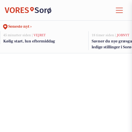
VORES
Sorø
Seneste nyt ›
45 minutter siden |
VEJRET
18 timer siden |
JOBNYT
Kølig start, lun eftermiddag
Savner du nye græsga
ledige stillinger i So