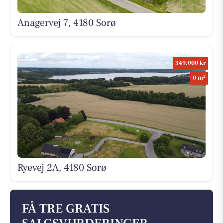
Anagervej 7, 4180 Sorø
349.000 kr
2
0 m
Ryevej 2A, 4180 Sorø
FÅ TRE GRATIS