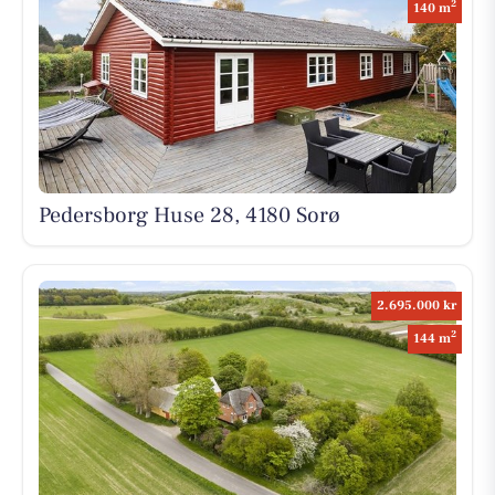
2
140 m
Pedersborg Huse 28, 4180 Sorø
2.695.000 kr
2
144 m