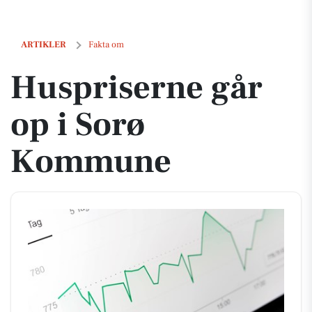
Huspriserne går op i Sorø Kommune
ARTIKLER
Fakta om
Huspriserne går
op i Sorø
Kommune