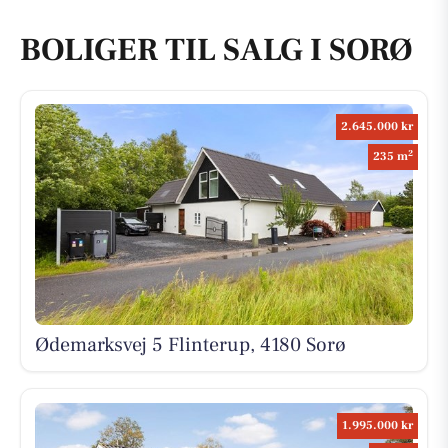
BOLIGER TIL SALG I SORØ
2.645.000 kr
2
235 m
Ødemarksvej 5 Flinterup, 4180 Sorø
1.995.000 kr