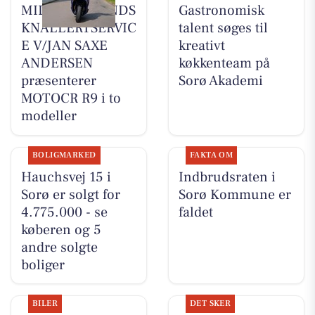
MIDTSJÆLLANDS
Gastronomisk
KNALLERTSERVIC
talent søges til
E V/JAN SAXE
kreativt
ANDERSEN
køkkenteam på
præsenterer
Sorø Akademi
MOTOCR R9 i to
modeller
BOLIGMARKED
FAKTA OM
Hauchsvej 15 i
Indbrudsraten i
Sorø er solgt for
Sorø Kommune er
4.775.000 - se
faldet
køberen og 5
andre solgte
boliger
BILER
DET SKER