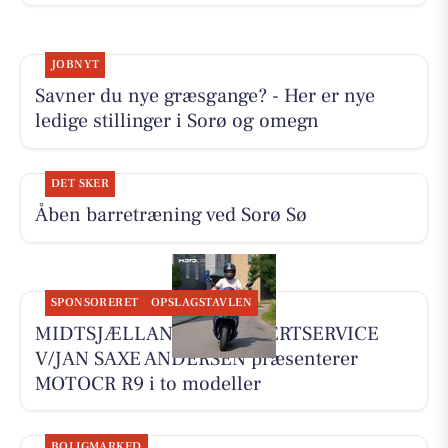
JOBNYT
Savner du nye græsgange? - Her er nye
ledige stillinger i Sorø og omegn
DET SKER
Åben barretræning ved Sorø Sø
SPONSORERET
OPSLAGSTAVLEN
MIDTSJÆLLANDS KNALLERTSERVICE
V/JAN SAXE ANDERSEN præsenterer
MOTOCR R9 i to modeller
BOLIGMARKED