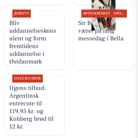
JOBNYT
SPONSORERET
OPSLAGSTAVLEN
Bliv
Sir Brian har
uddannelseskons
været på lang
ulent og form
messedag i Bella
fremtidens
uddannelse i
Østdanmark
DAGLIGVARER
Ugens tilbud:
Argentinsk
entrecote til
119,95 kr. og
Kohberg brød til
12 kr.