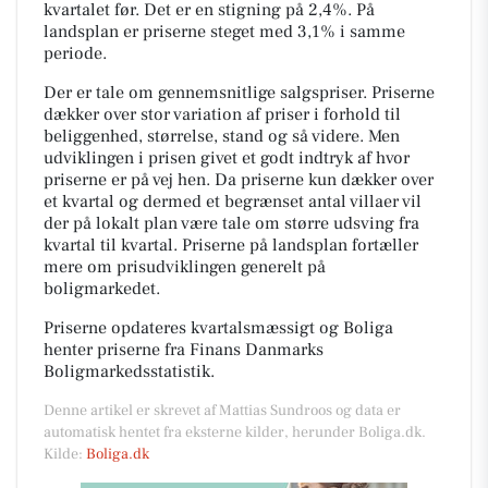
kvartalet før. Det er en stigning på 2,4%. På
landsplan er priserne steget med 3,1% i samme
periode.
Der er tale om gennemsnitlige salgspriser. Priserne
dækker over stor variation af priser i forhold til
beliggenhed, størrelse, stand og så videre. Men
udviklingen i prisen givet et godt indtryk af hvor
priserne er på vej hen. Da priserne kun dækker over
et kvartal og dermed et begrænset antal villaer vil
der på lokalt plan være tale om større udsving fra
kvartal til kvartal. Priserne på landsplan fortæller
mere om prisudviklingen generelt på
boligmarkedet.
Priserne opdateres kvartalsmæssigt og Boliga
henter priserne fra Finans Danmarks
Boligmarkedsstatistik.
Denne artikel er skrevet af Mattias Sundroos og data er
automatisk hentet fra eksterne kilder, herunder Boliga.dk.
Kilde:
Boliga.dk