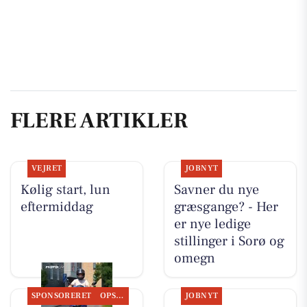
FLERE ARTIKLER
VEJRET
JOBNYT
Kølig start, lun
Savner du nye
eftermiddag
græsgange? - Her
er nye ledige
stillinger i Sorø og
omegn
SPONSORERET
OPSLAGSTAVLEN
JOBNYT