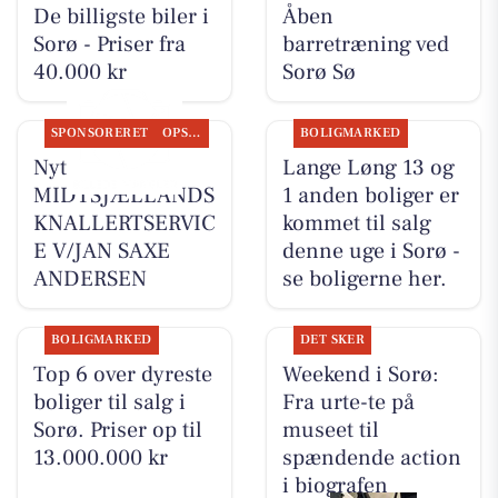
De billigste biler i
Åben
Sorø - Priser fra
barretræning ved
40.000 kr
Sorø Sø
SPONSORERET
OPSLAGSTAVLEN
BOLIGMARKED
Nyt fra
Lange Løng 13 og
MIDTSJÆLLANDS
1 anden boliger er
KNALLERTSERVIC
kommet til salg
E V/JAN SAXE
denne uge i Sorø -
ANDERSEN
se boligerne her.
BOLIGMARKED
DET SKER
Top 6 over dyreste
Weekend i Sorø:
boliger til salg i
Fra urte-te på
Sorø. Priser op til
museet til
13.000.000 kr
spændende action
i biografen