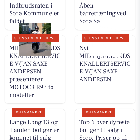
Indbrudsraten i
Åben
Sorø Kommune er
barretræning ved
faldet
Sorø Sø
SPONSORERET
OPSLAGSTAVLEN
SPONSORERET
OPSLAGSTAVLEN
MIDTSJÆLLANDS
Nyt fra
KNALLERTSERVIC
MIDTSJÆLLANDS
E V/JAN SAXE
KNALLERTSERVIC
ANDERSEN
E V/JAN SAXE
præsenterer
ANDERSEN
MOTOCR R9 i to
modeller
BOLIGMARKED
BOLIGMARKED
Lange Løng 13 og
Top 6 over dyreste
1 anden boliger er
boliger til salg i
kommet til salg
Sorø. Priser op til