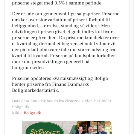
priserne steget med 0,5% i samme periode.
Der er tale om gennemsnitlige salgspriser. Priserne
dækker over stor variation af priser i forhold til
beliggenhed, størrelse, stand og så videre. Men
udviklingen i prisen givet et godt indtryk af hvor
priserne er på vej hen. Da priserne kun dækker over
et kvartal og dermed et begrænset antal villaer vil
der på lokalt plan være tale om større udsving fra
kvartal til kvartal. Priserne på landsplan fortæller
mere om prisudviklingen generelt på
boligmarkedet.
Priserne opdateres kvartalsmæssigt og Boliga
henter priserne fra Finans Danmarks
Boligmarkedsstatistik.
Data er automatisk hentet fra eksterne kilder, herunder
Boliga.dk.
Kilde:
Boliga.dk