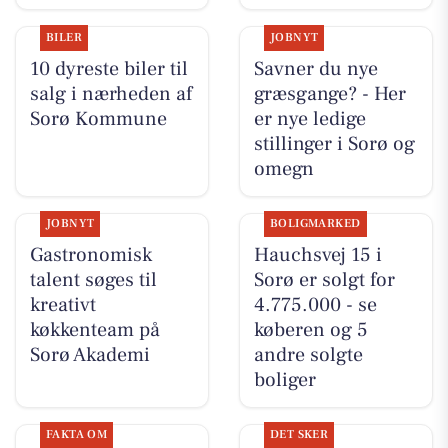
BILER
JOBNYT
10 dyreste biler til
Savner du nye
salg i nærheden af
græsgange? - Her
Sorø Kommune
er nye ledige
stillinger i Sorø og
omegn
JOBNYT
BOLIGMARKED
Gastronomisk
Hauchsvej 15 i
talent søges til
Sorø er solgt for
kreativt
4.775.000 - se
køkkenteam på
køberen og 5
Sorø Akademi
andre solgte
boliger
FAKTA OM
DET SKER