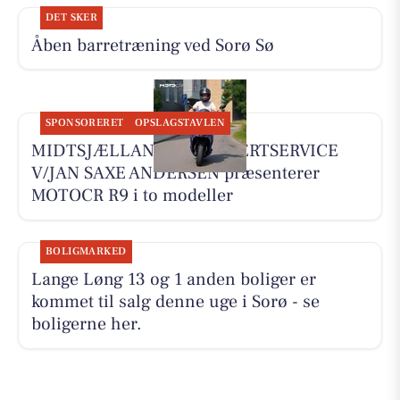
DET SKER
Åben barretræning ved Sorø Sø
SPONSORERET
OPSLAGSTAVLEN
MIDTSJÆLLANDS KNALLERTSERVICE
V/JAN SAXE ANDERSEN præsenterer
MOTOCR R9 i to modeller
BOLIGMARKED
Lange Løng 13 og 1 anden boliger er
kommet til salg denne uge i Sorø - se
boligerne her.