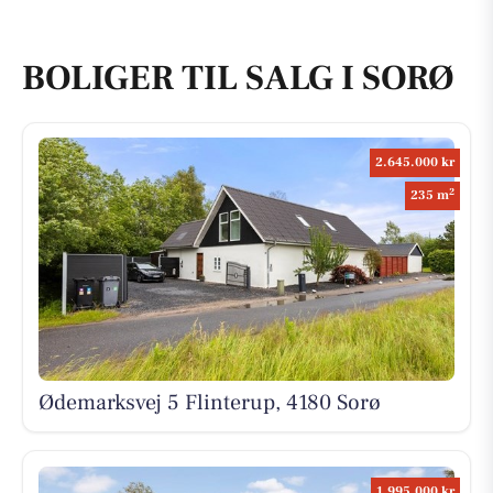
BOLIGER TIL SALG I SORØ
2.645.000 kr
2
235 m
Ødemarksvej 5 Flinterup, 4180 Sorø
1.995.000 kr