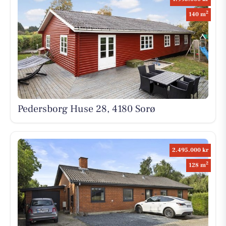
2
140 m
Pedersborg Huse 28, 4180 Sorø
2.495.000 kr
2
128 m