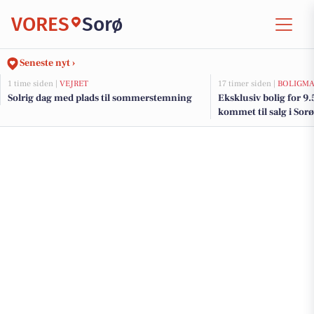
VORES
Sorø
Seneste nyt ›
1 time siden |
VEJRET
17 timer siden |
BOLIGM
Solrig dag med plads til sommerstemning
Eksklusiv bolig for 9
kommet til salg i Sorø
boliger her