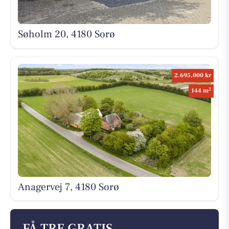
Søholm 20, 4180 Sorø
2.695.000 kr
2
144 m
Anagervej 7, 4180 Sorø
FÅ TRE GRATIS