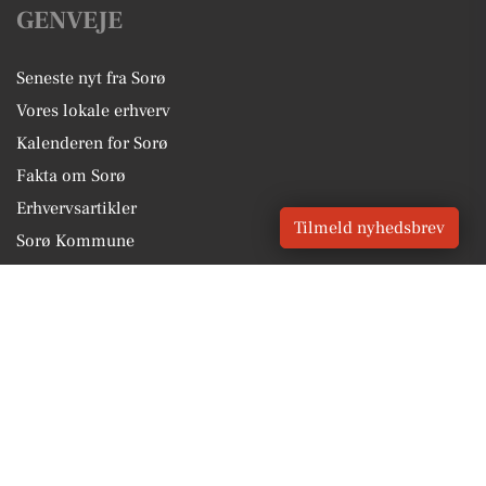
GENVEJE
Seneste nyt fra Sorø
Vores lokale erhverv
Kalenderen for Sorø
Fakta om Sorø
Erhvervsartikler
Tilmeld nyhedsbrev
Sorø Kommune
Få en gratis salgsvurdering
Sponsoreret indhold
Vores Digital © 2026
Kontakt VORES Digital
CVR: 41179082