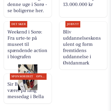
denne uge i Sorø -
13.000.000 kr
se boligerne her.
DET SKER
JOBNYT
Weekend i Sorø:
Bliv
Fra urte-te på
uddannelseskons
museet til
ulent og form
spændende action
fremtidens
i biografen
uddannelse i
Østdanmark
SPONSORERET
OPSLAGSTAVLEN
Sir Brian har
været på lang
messedag i Bella