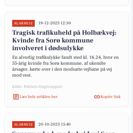
19-12-2023 12:30
ALARM112
Tragisk trafikuheld på Holbækvej:
Kvinde fra Sorø kommune
involveret i dødsulykke
En alvorlig trafikulykke fandt sted kl. 16.24, hvor en
55-årig kvinde fra Sorø kommune, af ukendte
årsager, kørte over i den modsatte vejbane på vej
mod vest.
Kilde: Politiets Døgnrapport
Læs hele artiklen her
Kopiér link
20-10-2023 15:40
ALARM112