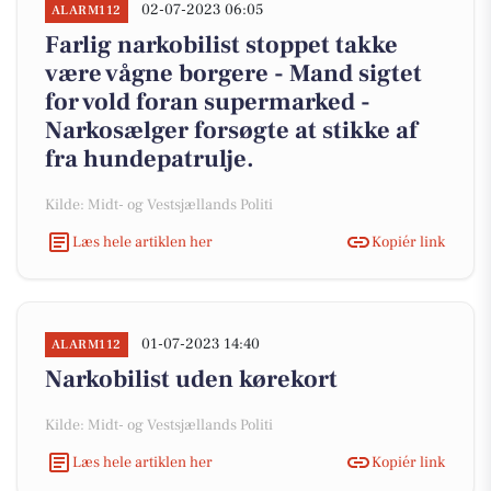
02-07-2023 06:05
ALARM112
Farlig narkobilist stoppet takke
være vågne borgere - Mand sigtet
for vold foran supermarked -
Narkosælger forsøgte at stikke af
fra hundepatrulje.
Kilde: Midt- og Vestsjællands Politi
Læs hele artiklen her
Kopiér link
01-07-2023 14:40
ALARM112
Narkobilist uden kørekort
Kilde: Midt- og Vestsjællands Politi
Læs hele artiklen her
Kopiér link