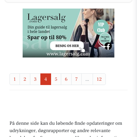
1
2
3
4
5
6
7
...
12
På denne side kan du løbende finde opdateringer om
udrykninger, døgnrapporter og andre relevante